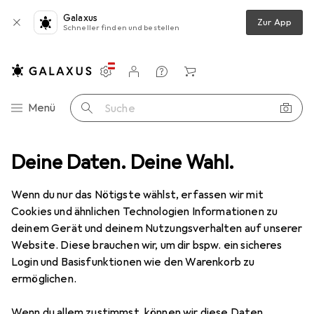
Galaxus
Zur App
Schneller finden und bestellen
Einstellungen
Kundenkonto
Vergleichslisten
Merklisten
Warenkorb
Navigation nach Kategorien
Menü
Suche
Deine Daten. Deine Wahl.
Wenn du nur das Nötigste wählst, erfassen wir mit
Cookies und ähnlichen Technologien Informationen zu
deinem Gerät und deinem Nutzungsverhalten auf unserer
Website. Diese brauchen wir, um dir bspw. ein sicheres
Login und Basisfunktionen wie den Warenkorb zu
ermöglichen.
Wenn du allem zustimmst, können wir diese Daten