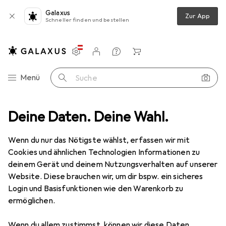
Galaxus
Zur App
Schneller finden und bestellen
Einstellungen
Kundenkonto
Vergleichslisten
Merklisten
Warenkorb
Navigation nach Kategorien
Menü
Suche
Deine Daten. Deine Wahl.
Wenn du nur das Nötigste wählst, erfassen wir mit
Cookies und ähnlichen Technologien Informationen zu
deinem Gerät und deinem Nutzungsverhalten auf unserer
Website. Diese brauchen wir, um dir bspw. ein sicheres
Login und Basisfunktionen wie den Warenkorb zu
ermöglichen.
Wenn du allem zustimmst, können wir diese Daten