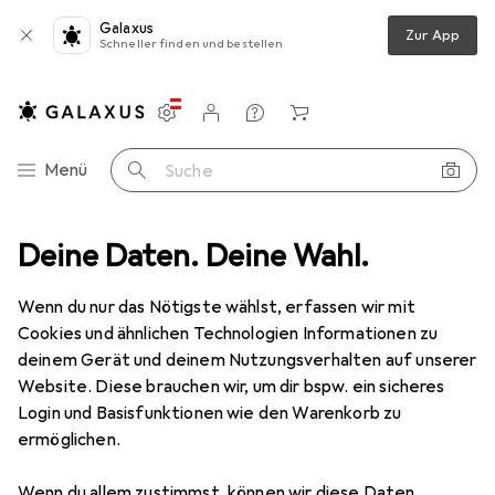
Galaxus
Zur App
Schneller finden und bestellen
Einstellungen
Kundenkonto
Vergleichslisten
Merklisten
Warenkorb
Navigation nach Kategorien
Menü
Suche
Bestseller Gaming Controller
Deine Daten. Deine Wahl.
Zubehör von Moza
Wenn du nur das Nötigste wählst, erfassen wir mit
Cookies und ähnlichen Technologien Informationen zu
Diese Seite bleibt immer aktuell und wird automatisch
deinem Gerät und deinem Nutzungsverhalten auf unserer
i
aktualisiert.
Website. Diese brauchen wir, um dir bspw. ein sicheres
Login und Basisfunktionen wie den Warenkorb zu
ermöglichen.
1. Moza
SR-P Lite Brake Pedal
Wenn du allem zustimmst, können wir diese Daten