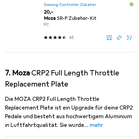
Gaming Controller Zubehör
EUR
20,–
Moza
SR-P Zubehör-Kit
PC
65
7. Moza
CRP2 Full Length Throttle
Replacement Plate
Die MOZA CRP2 Full Length Throttle
Replacement Plate ist ein Upgrade für deine CRP2
Pedale und besteht aus hochwertigem Aluminium
in Luftfahrtqualität. Sie wurde
mehr