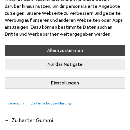
Performance Upgrade-Kit
darüber hinaus nutzen, um dir personalisierte Angebote
zu zeigen, unsere Webseite zu verbessern und gezielte
Mit dem MOZA SR-P Lite Brake Pedal Performance
Werbung auf unseren und anderen Webseiten oder Apps
Kit verbesserst du das R5 Bremspedal. Die
anzuzeigen. Dazu können bestimmte Daten auch an
Kombination aus Feder- und Dämpfungsblock
Dritte und Werbepartner weitergegeben werden.
bietet einen höheren Bremswiderstand
mehr
Allem zustimmen
Das meinen unsere Kunden
i
Nur das Nötigste
Pro
Contra
Besseres Feeling
Verbessert das Bremsverhalten enorm
Einstellungen
Einfacher Einbau
zu teuer
Impressum
Datenschutzerklärung
Nur eine Feder dabei
Zu harter Gummi