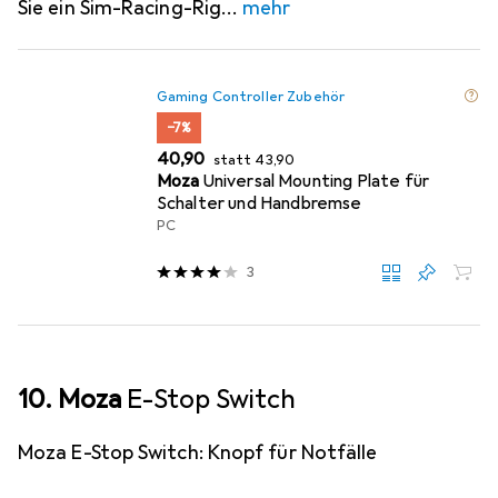
Sie ein Sim-Racing-Rig
mehr
Gaming Controller Zubehör
−7%
EUR
EUR
40,90
statt
43,90
Moza
Universal Mounting Plate für
Schalter und Handbremse
PC
3
10. Moza
E-Stop Switch
Moza E-Stop Switch: Knopf für Notfälle