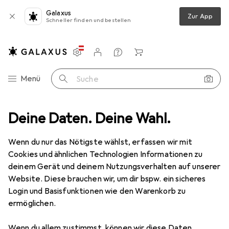
Galaxus
Zur App
Schneller finden und bestellen
Einstellungen
Kundenkonto
Vergleichslisten
Merklisten
Warenkorb
Navigation nach Kategorien
Menü
Suche
Bestseller SSDs + Festplatten
Deine Daten. Deine Wahl.
Zubehör von Rivacase
Wenn du nur das Nötigste wählst, erfassen wir mit
Cookies und ähnlichen Technologien Informationen zu
Diese Seite bleibt immer aktuell und wird automatisch
deinem Gerät und deinem Nutzungsverhalten auf unserer
i
aktualisiert.
Website. Diese brauchen wir, um dir bspw. ein sicheres
Login und Basisfunktionen wie den Warenkorb zu
ermöglichen.
1. Rivacase
Riva Case Davos 9101
Wenn du allem zustimmst, können wir diese Daten