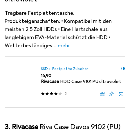
Tragbare Festplattentasche.
Produkteigenschaften: • Kompatibel mit den
meisten 2,5 Zoll HDDs • Eine Hartschale aus
langlebigem EVA-Material schützt die HDD •
Wetterbeständiges
mehr
SSD + Festplatte Zubehör
EUR
16,90
Rivacase
HDD Case 9101 PU ultraviolet
2
3. Rivacase
Riva Case Davos 9102 (PU)