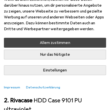
Riva Case Davos 9101 - Tasche für tragbare HDD.
darüber hinaus nutzen, um dir personalisierte Angebote
Diese Tasche besteht aus geformtem EVA und ist
zu zeigen, unsere Webseite zu verbessern und gezielte
Werbung auf unseren und anderen Webseiten oder Apps
in einem lebhaften Rotton erhältlich.
anzuzeigen. Dazu können bestimmte Daten auch an
Dritte und Werbepartner weitergegeben werden.
Produkttyp: Tasche für tragbare
mehr
Allem zustimmen
SSD + Festplatte Zubehör
Nur das Nötigste
EUR
21,81
Rivacase
Riva Case Davos 9101
Einstellungen
2
Impressum
Datenschutzerklärung
2. Rivacase
HDD Case 9101 PU
ultraviolet