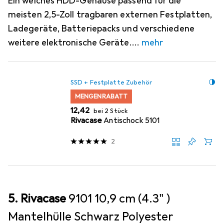
Ein weiches HDD-Gehäuse passend für die
meisten 2,5-Zoll tragbaren externen Festplatten,
Ladegeräte, Batteriepacks und verschiedene
weitere elektronische Geräte.
mehr
SSD + Festplatte Zubehör
MENGENRABATT
EUR
12,42
bei 2 Stück
Rivacase
Antischock 5101
2
5. Rivacase
9101 10,9 cm (4.3" )
Mantelhülle Schwarz Polyester