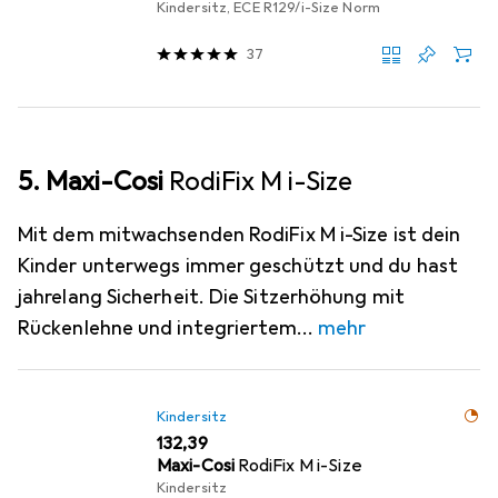
Kindersitz, ECE R129/i-Size Norm
37
5. Maxi-Cosi
RodiFix M i-Size
Mit dem mitwachsenden RodiFix M i-Size ist dein
Kinder unterwegs immer geschützt und du hast
jahrelang Sicherheit. Die Sitzerhöhung mit
Rückenlehne und integriertem
mehr
Kindersitz
EUR
132,39
Maxi-Cosi
RodiFix M i-Size
Kindersitz