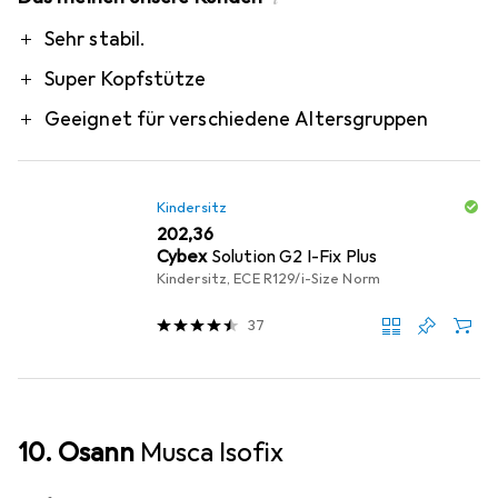
Pro
Sehr stabil.
Super Kopfstütze
Geeignet für verschiedene Altersgruppen
Kindersitz
EUR
202,36
Cybex
Solution G2 I-Fix Plus
Kindersitz, ECE R129/i-Size Norm
37
10. Osann
Musca Isofix