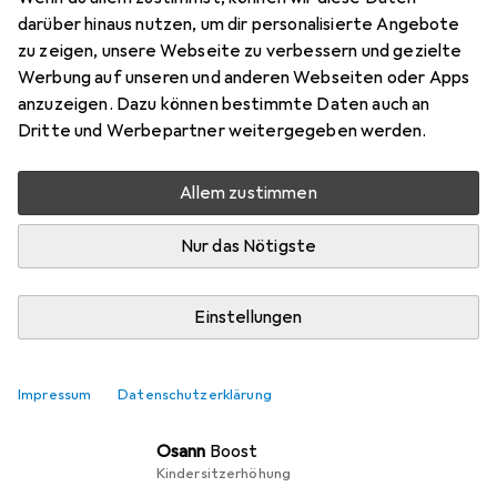
komfortable Lösung für Kinder im Wachstum, die
darüber hinaus nutzen, um dir personalisierte Angebote
eine Körpergrösse von 135 bis 150 cm haben.
zu zeigen, unsere Webseite zu verbessern und gezielte
Werbung auf unseren und anderen Webseiten oder Apps
Highlights:
anzuzeigen. Dazu können bestimmte Daten auch an
Dritte und Werbepartner weitergegeben werden.
- Inklusive
mehr
Das meinen unsere Kunden
i
Allem zustimmen
Pro
einfache Handhabung
Nur das Nötigste
Gute Qualität
Erfüllt seine Funktion
Einstellungen
Impressum
Datenschutzerklärung
Kindersitz
EUR
20,11
Osann
Boost
Kindersitzerhöhung