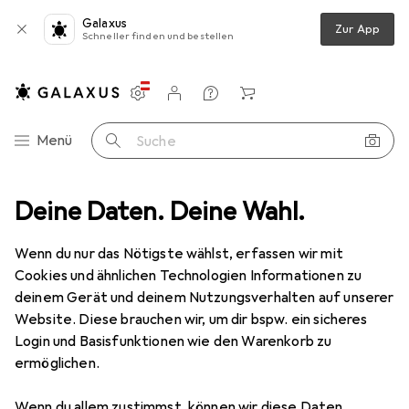
Galaxus
Zur App
Schneller finden und bestellen
Einstellungen
Kundenkonto
Vergleichslisten
Merklisten
Warenkorb
Navigation nach Kategorien
Menü
Suche
Top bewertete Kindersitze
Deine Daten. Deine Wahl.
Wenn du nur das Nötigste wählst, erfassen wir mit
Diese Seite bleibt immer aktuell und wird automatisch
i
Cookies und ähnlichen Technologien Informationen zu
aktualisiert.
deinem Gerät und deinem Nutzungsverhalten auf unserer
Website. Diese brauchen wir, um dir bspw. ein sicheres
Login und Basisfunktionen wie den Warenkorb zu
1. Osann
Boost
ermöglichen.
Der Kindersitz Boost bietet eine sichere und
Wenn du allem zustimmst, können wir diese Daten