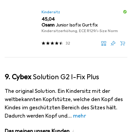
Kindersitz
EUR
45,04
Osann
Junior Isofix Gurtfix
Kindersitzerhöhung, ECE R129/i-Size Norm
32
9. Cybex
Solution G2 I-Fix Plus
The original Solution. Ein Kindersitz mit der
weltbekannten Kopfstütze, welche den Kopf des
Kindes im geschützten Bereich des Sitzes hält.
Dadurch werden Kopf und
mehr
Das meinen unsere Kunden
i