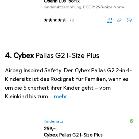
Osann
Lux Isofix
Kindersitzerhöhung, ECE R129/i-Size Norm
72
4. Cybex
Pallas G2 I-Size Plus
Airbag Inspired Safety. Der Cybex Pallas G2 2-in-1-
Kindersitz ist das Rückgrat für Familien, wenn es
um die Sicherheit ihrer Kinder geht – vom
Kleinkind bis zum
mehr
Kindersitz
EUR
259,–
Cybex
Pallas G2 I-Size Plus