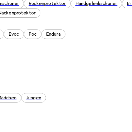
enschoner
Rückenprotektor
Handgelenkschoner
Br
Nackenprotektor
Evoc
Poc
Endura
Mädchen
Jungen