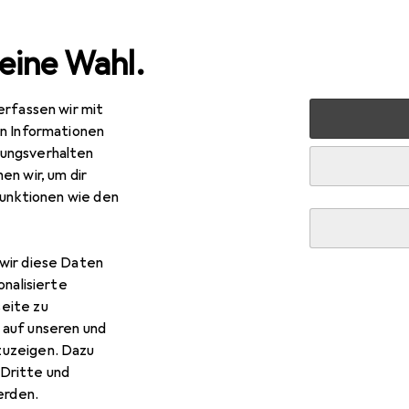
eine Wahl.
erfassen wir mit
rt
Bike
Veloausrüstung
Protektoren
en Informationen
ungsverhalten
n
en wir, um dir
funktionen wie den
wir diese Daten
onalisierte
eite zu
 auf unseren und
zuzeigen. Dazu
Dritte und
rden.