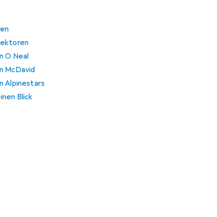
ren
tektoren
n O Neal
on McDavid
n Alpinestars
inen Blick