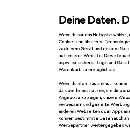
Suche
Deine Daten. D
Wenn du nur das Nötigste wählst, 
Navigation nach Kategorien
Gesamtsortiment
Spo
Gesamtsortiment
Cookies und ähnlichen Technologi
zu deinem Gerät und deinem Nutz
Protektore
Sport
auf unserer Website. Diese brauch
bspw. ein sicheres Login und Basis
Bike
Warenkorb zu ermöglichen.
Veloausrüstung
Produkte
Forum
Wenn du allem zustimmst, können 
Protektoren
darüber hinaus nutzen, um dir pers
Angebote zu zeigen, unsere Webs
Rucksack
verbessern und gezielte Werbung
anderen Webseiten oder Apps an
Rucksack Zubehör
können bestimmte Daten auch an 
Sportbrille
Werbepartner weitergegeben we