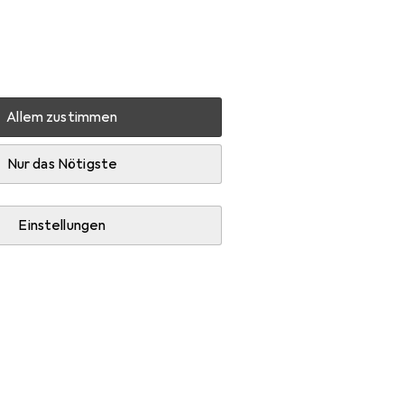
Einstellungen
Kundenkonto
Vergleichslisten
Merklisten
Warenkorb
Anmelden
Allem zustimmen
Nur das Nötigste
Einstellungen