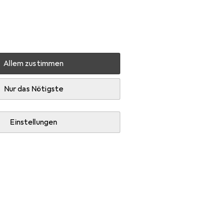
Einstellungen
Kundenkonto
Vergleichslisten
Merklisten
Warenkorb
Anmelden
Allem zustimmen
Nur das Nötigste
Einstellungen