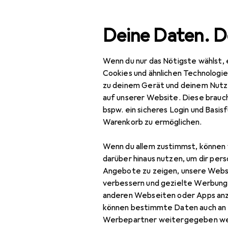
Suche
Deine Daten. D
Wenn du nur das Nötigste wählst, 
Navigation nach Kategorien
Gesamtsortiment
Cookies und ähnlichen Technologi
zu deinem Gerät und deinem Nutz
Spielzeug
auf unserer Website. Diese brauch
bspw. ein sicheres Login und Basis
Figuren + Puppen
Warenkorb zu ermöglichen.
Plüschtier
Wenn du allem zustimmst, können 
Puppe
darüber hinaus nutzen, um dir pers
Angebote zu zeigen, unsere Webs
Puppenhaus
verbessern und gezielte Werbung
anderen Webseiten oder Apps an
Puppentheater
können bestimmte Daten auch an 
Puppenwagen
Werbepartner weitergegeben we