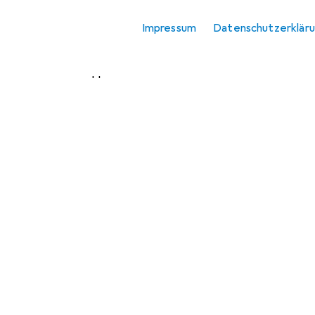
Sammelfigur
Impressum
Datenschutzerklär
Spielzeugfigur
Zubehör Puppen