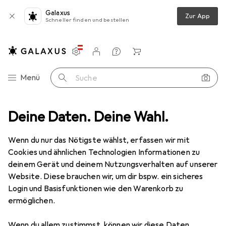
Galaxus
Zur App
Schneller finden und bestellen
Einstellungen
Kundenkonto
Vergleichslisten
Merklisten
Warenkorb
Navigation nach Kategorien
Menü
Suche
Deine Daten. Deine Wahl.
Gesamtsortiment
Spielzeug
Spielzeug
Wenn du nur das Nötigste wählst, erfassen wir mit
Cookies und ähnlichen Technologien Informationen zu
deinem Gerät und deinem Nutzungsverhalten auf unserer
Entdecken
Forum
Website. Diese brauchen wir, um dir bspw. ein sicheres
Login und Basisfunktionen wie den Warenkorb zu
Bestseller
ermöglichen.
Wenn du allem zustimmst, können wir diese Daten