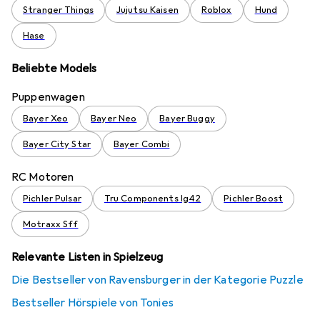
Stranger Things
Jujutsu Kaisen
Roblox
Hund
Hase
Beliebte Models
Puppenwagen
Bayer Xeo
Bayer Neo
Bayer Buggy
Bayer City Star
Bayer Combi
RC Motoren
Pichler Pulsar
Tru Components Ig42
Pichler Boost
Motraxx Sff
Relevante Listen in Spielzeug
Die Bestseller von Ravensburger in der Kategorie Puzzle
Bestseller Hörspiele von Tonies