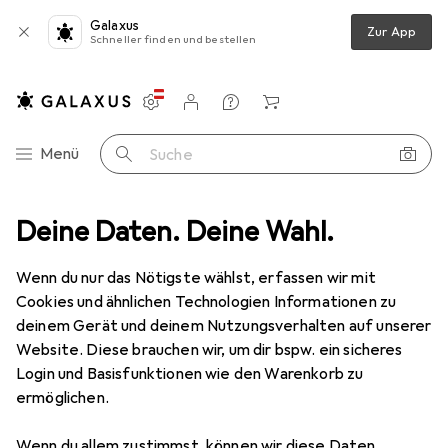
Galaxus
Zur App
Schneller finden und bestellen
Einstellungen
Kundenkonto
Vergleichslisten
Merklisten
Warenkorb
Navigation nach Kategorien
Menü
Suche
FreeVoice
Deine Daten. Deine Wahl.
Hersteller
Wenn du nur das Nötigste wählst, erfassen wir mit
Cookies und ähnlichen Technologien Informationen zu
Kategorien anzeigen
deinem Gerät und deinem Nutzungsverhalten auf unserer
Website. Diese brauchen wir, um dir bspw. ein sicheres
Diese Marke gefällt mir
Login und Basisfunktionen wie den Warenkorb zu
ermöglichen.
Wenn du allem zustimmst, können wir diese Daten