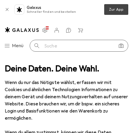
Galaxus
Zur App
Schneller finden und bestellen
Einstellungen
Kundenkonto
Vergleichslisten
Merklisten
Warenkorb
Navigation nach Kategorien
Menü
Suche
Gigabyte
Deine Daten. Deine Wahl.
Hersteller
Wenn du nur das Nötigste wählst, erfassen wir mit
Cookies und ähnlichen Technologien Informationen zu
Kategorien anzeigen
deinem Gerät und deinem Nutzungsverhalten auf unserer
Website. Diese brauchen wir, um dir bspw. ein sicheres
Diese Marke gefällt mir
Login und Basisfunktionen wie den Warenkorb zu
ermöglichen.
Wenn du allem zustimmst, können wir diese Daten