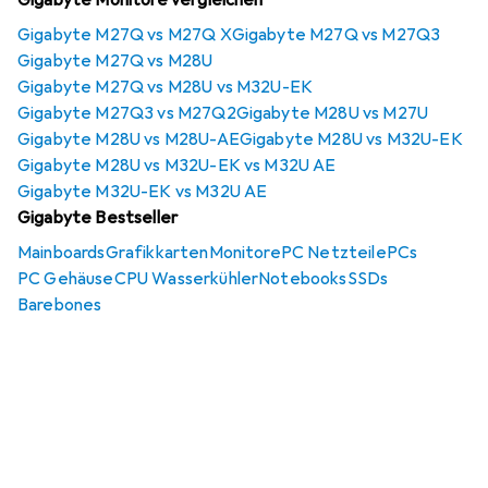
Gigabyte Monitore vergleichen
Gigabyte M27Q vs M27Q X
Gigabyte M27Q vs M27Q3
Gigabyte M27Q vs M28U
Gigabyte M27Q vs M28U vs M32U-EK
Gigabyte M27Q3 vs M27Q2
Gigabyte M28U vs M27U
Gigabyte M28U vs M28U-AE
Gigabyte M28U vs M32U-EK
Gigabyte M28U vs M32U-EK vs M32U AE
Gigabyte M32U-EK vs M32U AE
Gigabyte Bestseller
Mainboards
Grafikkarten
Monitore
PC Netzteile
PCs
PC Gehäuse
CPU Wasserkühler
Notebooks
SSDs
Barebones