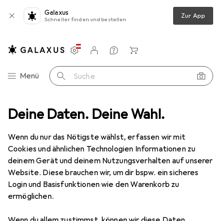
Galaxus
Zur App
Schneller finden und bestellen
Einstellungen
Kundenkonto
Vergleichslisten
Merklisten
Warenkorb
Navigation nach Kategorien
Menü
Suche
Malinos
Deine Daten. Deine Wahl.
Hersteller
Wenn du nur das Nötigste wählst, erfassen wir mit
Cookies und ähnlichen Technologien Informationen zu
Kategorien anzeigen
deinem Gerät und deinem Nutzungsverhalten auf unserer
Website. Diese brauchen wir, um dir bspw. ein sicheres
Diese Marke gefällt mir
Login und Basisfunktionen wie den Warenkorb zu
ermöglichen.
Wenn du allem zustimmst, können wir diese Daten