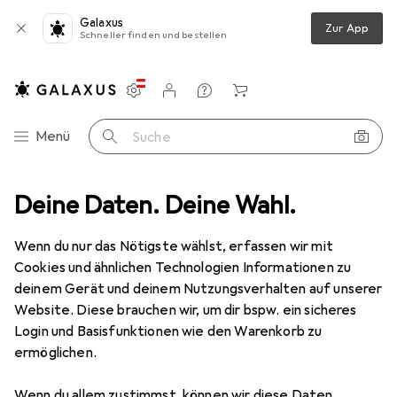
Galaxus
Zur App
Schneller finden und bestellen
Einstellungen
Kundenkonto
Vergleichslisten
Merklisten
Warenkorb
Navigation nach Kategorien
Menü
Suche
Mitutoyo
Deine Daten. Deine Wahl.
Hersteller
Wenn du nur das Nötigste wählst, erfassen wir mit
Cookies und ähnlichen Technologien Informationen zu
Kategorien anzeigen
deinem Gerät und deinem Nutzungsverhalten auf unserer
Website. Diese brauchen wir, um dir bspw. ein sicheres
Diese Marke gefällt mir
Login und Basisfunktionen wie den Warenkorb zu
ermöglichen.
Wenn du allem zustimmst, können wir diese Daten