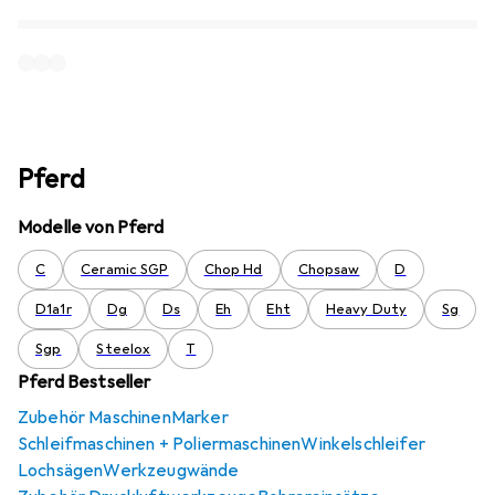
Pferd
Modelle von Pferd
C
Ceramic SGP
Chop Hd
Chopsaw
D
D1a1r
Dg
Ds
Eh
Eht
Heavy Duty
Sg
Sgp
Steelox
T
Pferd Bestseller
Zubehör Maschinen
Marker
Schleifmaschinen + Poliermaschinen
Winkelschleifer
Lochsägen
Werkzeugwände