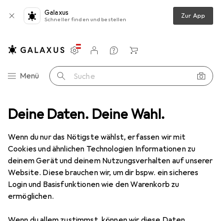
Galaxus
Zur App
Schneller finden und bestellen
Einstellungen
Kundenkonto
Vergleichslisten
Merklisten
Warenkorb
Navigation nach Kategorien
Menü
Suche
Pferd
Deine Daten. Deine Wahl.
Hersteller
Wenn du nur das Nötigste wählst, erfassen wir mit
Cookies und ähnlichen Technologien Informationen zu
Kategorien anzeigen
deinem Gerät und deinem Nutzungsverhalten auf unserer
Website. Diese brauchen wir, um dir bspw. ein sicheres
Diese Marke gefällt mir
Login und Basisfunktionen wie den Warenkorb zu
ermöglichen.
Wenn du allem zustimmst, können wir diese Daten