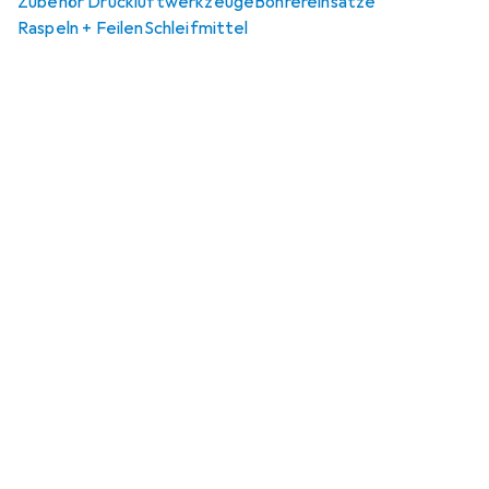
Zubehör Druckluftwerkzeuge
Bohrereinsätze
Raspeln + Feilen
Schleifmittel