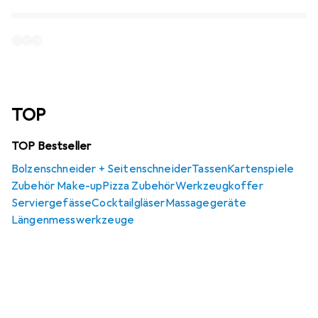
TOP
TOP Bestseller
Bolzenschneider + Seitenschneider
Tassen
Kartenspiele
Zubehör Make-up
Pizza Zubehör
Werkzeugkoffer
Serviergefässe
Cocktailgläser
Massagegeräte
Längenmesswerkzeuge