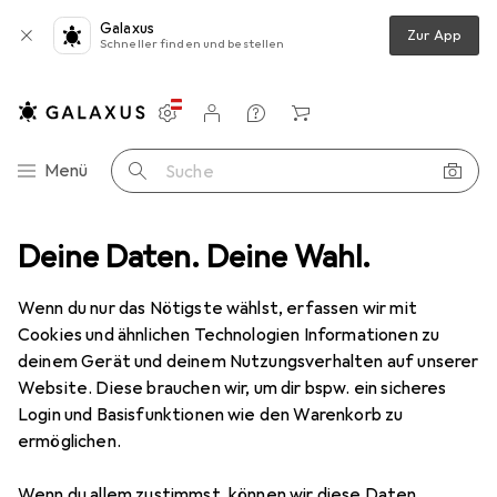
Galaxus
Zur App
Schneller finden und bestellen
Einstellungen
Kundenkonto
Vergleichslisten
Merklisten
Warenkorb
Navigation nach Kategorien
Menü
Suche
TOP
Deine Daten. Deine Wahl.
Hersteller
Wenn du nur das Nötigste wählst, erfassen wir mit
Cookies und ähnlichen Technologien Informationen zu
Kategorien anzeigen
deinem Gerät und deinem Nutzungsverhalten auf unserer
Website. Diese brauchen wir, um dir bspw. ein sicheres
Diese Marke gefällt mir
Login und Basisfunktionen wie den Warenkorb zu
ermöglichen.
Wenn du allem zustimmst, können wir diese Daten