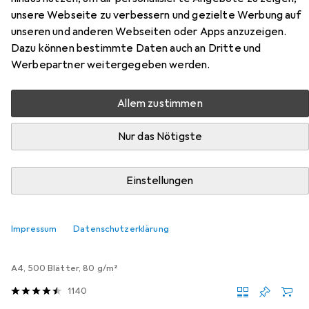
unsere Webseite zu verbessern und gezielte Werbung auf
XD2 T41F240
unseren und anderen Webseiten oder Apps anzuzeigen.
Dazu können bestimmte Daten auch an Dritte und
Hier findest du passendes Zubehör zum Produkt Epson
Werbepartner weitergegeben werden.
UltraChrome XD2 T41F240 aus der Kategorie
Kopierpapier.
Allem zustimmen
Relevanz
Nur das Nötigste
Produktliste
Einstellungen
MENGENRABATT
Kopierpapier
Impressum
Datenschutzerklärung
EUR
6,65
bei 3 Stück
HP
Home & Office
A4, 500 Blätter, 80 g/m²
1140