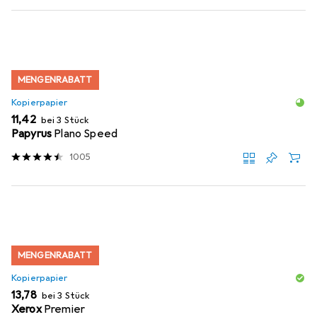
MENGENRABATT
Kopierpapier
EUR
11,42
bei 3 Stück
Papyrus
Plano Speed
1005
MENGENRABATT
Kopierpapier
EUR
13,78
bei 3 Stück
Xerox
Premier