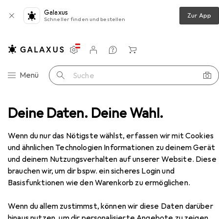
Galaxus
Zur App
Schneller finden und bestellen
Einstellungen
Kundenkonto
Vergleichslisten
Merklisten
Warenkorb
Navigation nach Kategorien
Menü
Suche
Druckerpatrone
Deine Daten. Deine Wahl.
Epson UltraChrome XD2 T41F240
Zubehör
Wenn du nur das Nötigste wählst, erfassen wir mit Cookies
EUR
75,69
und ähnlichen Technologien Informationen zu deinem Gerät
Epson
UltraChrome XD2 T41F240
und deinem Nutzungsverhalten auf unserer Website. Diese
Y
brauchen wir, um dir bspw. ein sicheres Login und
Basisfunktionen wie den Warenkorb zu ermöglichen.
Wenn du allem zustimmst, können wir diese Daten darüber
Zubehör für Epson UltraChrome
hinaus nutzen, um dir personalisierte Angebote zu zeigen,