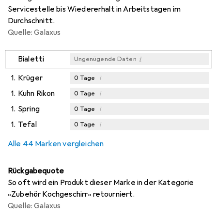
Servicestelle bis Wiedererhalt in Arbeitstagen im
Durchschnitt.
Quelle: Galaxus
i
Bialetti
Ungenügende Daten
1.
Krüger
i
0
Tage
1.
Kuhn Rikon
i
0
Tage
1.
Spring
i
0
Tage
1.
Tefal
i
0
Tage
Alle 44 Marken vergleichen
Rückgabequote
So oft wird ein Produkt dieser Marke in der Kategorie
«Zubehör Kochgeschirr» retourniert.
Quelle: Galaxus