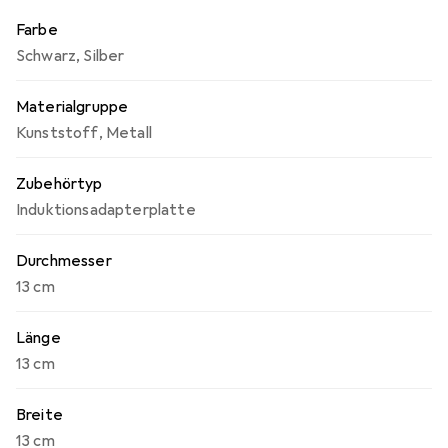
nur für Moka-Kannen geeignet, sondern auch für kleine
Farbe
Töpfe und Pfannen, was sie zu einem vielseitigen
Schwarz
,
Silber
Küchenhelfer macht.
Materialgruppe
Kunststoff
,
Metall
Zubehörtyp
Induktionsadapterplatte
Durchmesser
13 cm
Länge
13 cm
Breite
13 cm