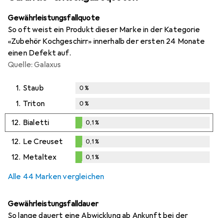
Gewährleistungsfallquote
So oft weist ein Produkt dieser Marke in der Kategorie
«Zubehör Kochgeschirr» innerhalb der ersten 24 Monate
einen Defekt auf.
Quelle: Galaxus
1.
Staub
0
%
1.
Triton
0
%
12.
Bialetti
0,1
%
0,1
%
12.
Le Creuset
0,1
%
0,1
%
12.
Metaltex
0,1
%
0,1
%
Alle 44 Marken vergleichen
Gewährleistungsfalldauer
So lange dauert eine Abwicklung ab Ankunft bei der