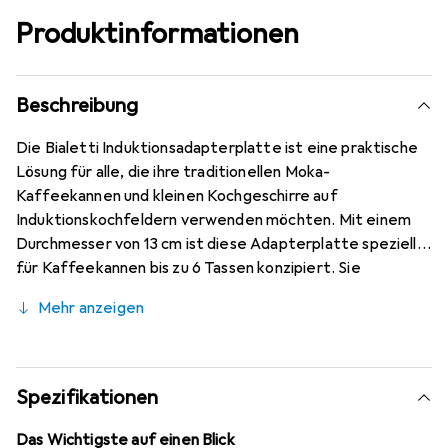
Produktinformationen
Beschreibung
Die Bialetti Induktionsadapterplatte ist eine praktische
Lösung für alle, die ihre traditionellen Moka-
Kaffeekannen und kleinen Kochgeschirre auf
Induktionskochfeldern verwenden möchten. Mit einem
Durchmesser von 13 cm ist diese Adapterplatte speziell
für Kaffeekannen bis zu 6 Tassen konzipiert. Sie
ermöglicht eine effiziente Wärmeübertragung, sodass
Mehr anzeigen
das Kochen und Brühen von Kaffee auf Induktionsherden
problemlos möglich ist. Hergestellt aus hochwertigem
Stahl und mit einer robusten Oberfläche bietet die
Adapterplatte eine langlebige Nutzung. Die Kombination
Spezifikationen
aus Metall und Kunststoff sorgt für eine ansprechende
Optik und Funktionalität. Diese Adapterplatte ist nicht
Das Wichtigste auf einen Blick