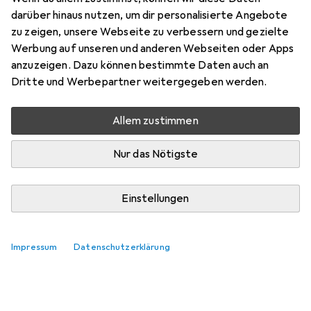
13 cm, Kunststoff, Metall
darüber hinaus nutzen, um dir personalisierte Angebote
Preis in EUR inkl. MwSt.
zu zeigen, unsere Webseite zu verbessern und gezielte
Werbung auf unseren und anderen Webseiten oder Apps
Bewertungen
anzuzeigen. Dazu können bestimmte Daten auch an
631
Dritte und Werbepartner weitergegeben werden.
Allem zustimmen
Do, 13.8. geliefert
5 Stück an Lager
Nur das Nötigste
In den Warenkorb
Einstellungen
Vergleichen
Merken
Impressum
Datenschutzerklärung
i
Kostenloser Versand ab 30,–