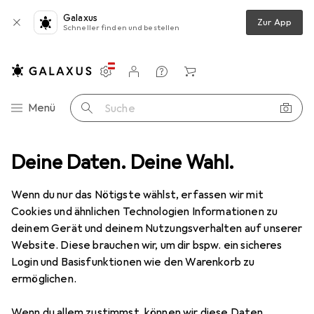
Galaxus
Zur App
Schneller finden und bestellen
Einstellungen
Kundenkonto
Vergleichslisten
Merklisten
Warenkorb
Navigation nach Kategorien
Menü
Suche
Deine Daten. Deine Wahl.
Zubehör Kochgeschirr
Bialetti Induplate Adapter für Induktion
Wenn du nur das Nötigste wählst, erfassen wir mit
Cookies und ähnlichen Technologien Informationen zu
13 Bilder
deinem Gerät und deinem Nutzungsverhalten auf unserer
Website. Diese brauchen wir, um dir bspw. ein sicheres
EUR
19,66
Login und Basisfunktionen wie den Warenkorb zu
Bialetti
Induplate Adapter für
ermöglichen.
Induktion
Wenn du allem zustimmst, können wir diese Daten