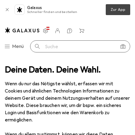
Galaxus
Zur App
Schneller finden und bestellen
Einstellungen
Kundenkonto
Vergleichslisten
Merklisten
Warenkorb
Navigation nach Kategorien
Menü
Suche
aster
Deine Daten. Deine Wahl.
WMF Lono 1-Schlitz/Langschlitztoaster aus Glas (414140011)
Wenn du nur das Nötigste wählst, erfassen wir mit
Cookies und ähnlichen Technologien Informationen zu
18 Bilder
deinem Gerät und deinem Nutzungsverhalten auf unserer
Website. Diese brauchen wir, um dir bspw. ein sicheres
EUR
157,85
Login und Basisfunktionen wie den Warenkorb zu
WMF
Lono 1-
ermöglichen.
Schlitz/Langschlitztoaster aus Glas
(414140011)
Wenn du allem zustimmst, können wir diese Daten