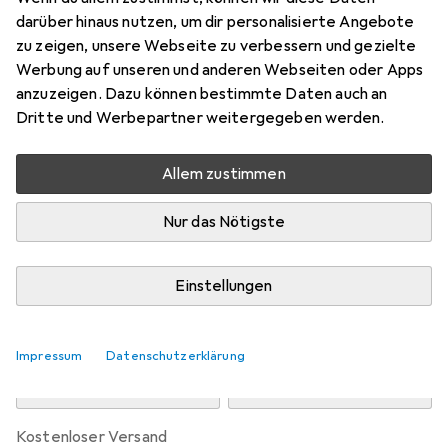
darüber hinaus nutzen, um dir personalisierte Angebote
Preis in EUR inkl. MwSt.
zu zeigen, unsere Webseite zu verbessern und gezielte
Werbung auf unseren und anderen Webseiten oder Apps
anzuzeigen. Dazu können bestimmte Daten auch an
Marke
Bewertungen
Dritte und Werbepartner weitergegeben werden.
Mehr von WMF
120
Testberichte
Allem zustimmen
Sehr gut bei 2 Tests
Nur das Nötigste
Do, 13.8. geliefert
Nur 3 Stück an Lager
Einstellungen
In den Warenkorb
Impressum
Datenschutzerklärung
Vergleichen
Merken
kostenloser Versand