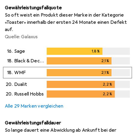
Gewährleistungsfallquote
So oft weist ein Produkt dieser Marke in der Kategorie
«Toaster» innerhalb der ersten 24 Monate einen Defekt
auf.
Quelle: Galaxus
16.
Sage
1,8
%
1,8
%
18.
Black & Decker
2,1
%
2,1
%
18.
WMF
2,1
%
2,1
%
20.
Dualit
2,2
%
2,2
%
20.
Russell Hobbs
2,2
%
2,2
%
Alle 29 Marken vergleichen
Gewährleistungsfalldauer
So lange dauert eine Abwicklung ab Ankunft bei der