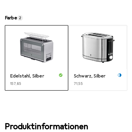
Farbe
2
Edelstahl, Silber
Schwarz, Silber
EUR
157,85
EUR
71,55
Produktinformationen