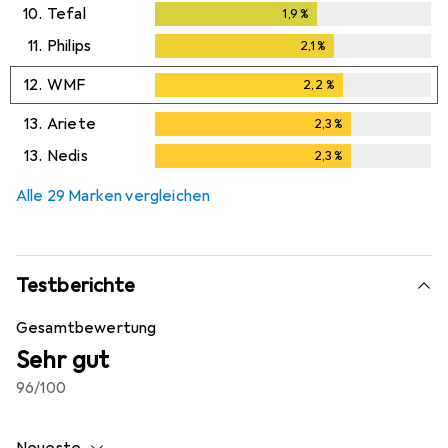
10.
Tefal
1,9
%
1,9
%
11.
Philips
2,1
%
2,1
%
12.
WMF
2,2
%
2,2
%
13.
Ariete
2,3
%
2,3
%
13.
Nedis
2,3
%
2,3
%
Alle 29 Marken vergleichen
Testberichte
Gesamtbewertung
Sehr gut
96
/100
Neueste