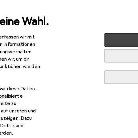
eine Wahl.
erfassen wir mit
halt
Küche
Kochen + Zubereiten
Küchengeräte
en Informationen
ungsverhalten
en wir, um dir
funktionen wie den
wir diese Daten
onalisierte
eite zu
 auf unseren und
zuzeigen. Dazu
Dritte und
rden.