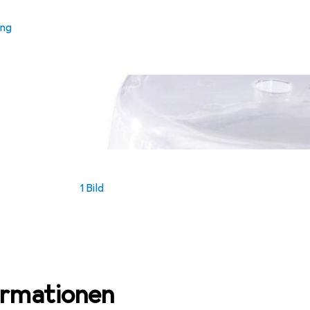
ung
1 Bild
ormationen