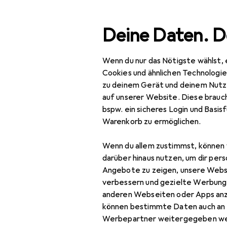
Suche
Deine Daten. D
Wenn du nur das Nötigste wählst, 
Navigation nach Kategorien
Gesamtsortiment
Haus
Gesamtsortiment
Cookies und ähnlichen Technologi
zu deinem Gerät und deinem Nutz
Haushalt
auf unserer Website. Diese brauch
bspw. ein sicheres Login und Basis
Küche
Warenkorb zu ermöglichen.
Kochen +
Wenn du allem zustimmst, können 
Zubereiten
darüber hinaus nutzen, um dir pers
Küchengeräte
Angebote zu zeigen, unsere Webs
verbessern und gezielte Werbung
Brotbackautomat
anderen Webseiten oder Apps an
können bestimmte Daten auch an 
Dampfgarer +
Werbepartner weitergegeben we
Reiskocher