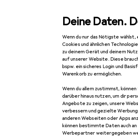
Suche
Deine Daten. D
Wenn du nur das Nötigste wählst, 
Navigation nach Kategorien
Gesamtsortiment
Cookies und ähnlichen Technologi
zu deinem Gerät und deinem Nutz
Haushalt
auf unserer Website. Diese brauch
bspw. ein sicheres Login und Basis
Küche
Warenkorb zu ermöglichen.
Entsorgen + Reinigen
Wenn du allem zustimmst, können 
Abfalleimer
darüber hinaus nutzen, um dir pers
Angebote zu zeigen, unsere Webs
Abfallsack
verbessern und gezielte Werbung
anderen Webseiten oder Apps an
Abtropfgestell
können bestimmte Daten auch an 
Geschirrspülmittel
Werbepartner weitergegeben we