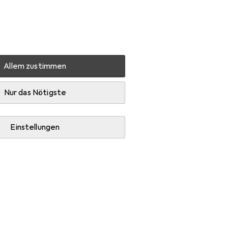
Einstellungen
Kundenkonto
Vergleichslisten
Merklisten
Warenkorb
Anmelden
Allem zustimmen
Nur das Nötigste
Einstellungen