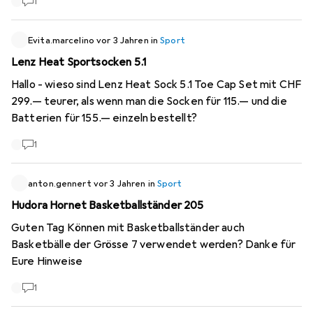
1
Suchergebnissen für 22.20 chf angezeigt wird, wähle sie
aus und wähle dann meine Größe (M). Dadurch steigt der
Preis für das gleiche Modell auf 75.90 chf! Ich weise
Evita.marcelino
vor 3 Jahren
in
Sport
darauf hin, dass es in Größe S nicht als ausverkauft
Lenz Heat Sportsocken 5.1
angezeigt wird. (Ich habe einen Screenshot gemacht,
Hallo - wieso sind Lenz Heat Sock 5.1 Toe Cap Set mit CHF
aber ich kann ihn hier nicht einfügen). Ich bin sehr dankbar
299.— teurer, als wenn man die Socken für 115.— und die
für eine Erklärung - falls es eine gibt, vielen Dank im
Batterien für 155.— einzeln bestellt?
Voraus!
1
anton.gennert
vor 3 Jahren
in
Sport
Hudora Hornet Basketballständer 205
Guten Tag Können mit Basketballständer auch
Basketbälle der Grösse 7 verwendet werden? Danke für
Eure Hinweise
1