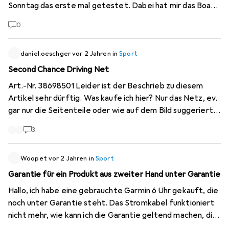
Sonntag das erste mal getestet. Dabei hat mir das Boa
System meine Wanderschuhe an den Riehmen komplett
0
aufgescheuert. Ist hier was mit den Riehmen vom Boa
System defekt oder wie kann dies passieren? Denn wenn
dies immer so ist, müsste ich mir ja nach 5-10Wanderunge
daniel.oeschger
vor 2 Jahren
in
Sport
neue Wanderschuhe kaufen, da diese dann vorne so
Second Chance Driving Net
durchgescheuert sind, dass die Wanderschuhe dann nicht
Art.-Nr. 38698501 Leider ist der Beschrieb zu diesem
mehr wasserdicht sind...:( => Was kann man dagegen
Artikel sehr dürftig. Was kaufe ich hier? Nur das Netz, ev.
machen bzw. liegt ein Produktfehler vor? Merci
gar nur die Seitenteile oder wie auf dem Bild suggeriert
alles inkl. Gestell? Netz- bzw. Gestellgrösse, HxBxT ?
3
Danke für ein Feedback :-)
Woopet
vor 2 Jahren
in
Sport
Garantie für ein Produkt aus zweiter Hand unter Garantie
Hallo, ich habe eine gebrauchte Garmin 6 Uhr gekauft, die
noch unter Garantie steht. Das Stromkabel funktioniert
nicht mehr, wie kann ich die Garantie geltend machen, die
nicht auf meinen Namen lautet? Vielen Dank im Voraus für