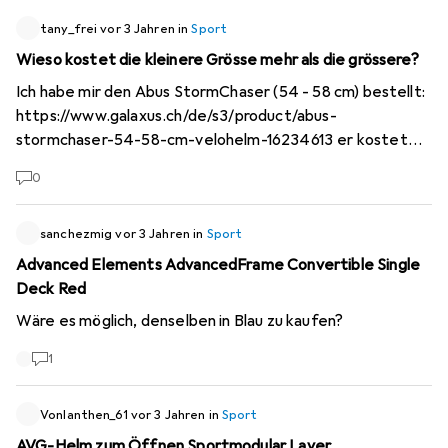
rot- schwarz erhältlich?
tany_frei
vor 3 Jahren
in
Sport
Wieso kostet die kleinere Grösse mehr als die grössere?
Ich habe mir den Abus StormChaser (54 - 58 cm) bestellt:
https://www.galaxus.ch/de/s3/product/abus-
stormchaser-54-58-cm-velohelm-16234613
er kostet
154 Franken. Die grössere Grösse Abus StormChaser (59 -
0
61 cm) kostet nur 129 Franken.
https://www.galaxus.ch/de/s3/product/abus-
stormchaser-59-61-cm-velohelm-16234597
sanchezmig
vor 3 Jahren
in
Sport
wieso?
Advanced Elements AdvancedFrame Convertible Single
Deck Red
Wäre es möglich, denselben in Blau zu kaufen?
1
Vonlanthen_61
vor 3 Jahren
in
Sport
AVG-Helm zum Öffnen Sportmodular Layer