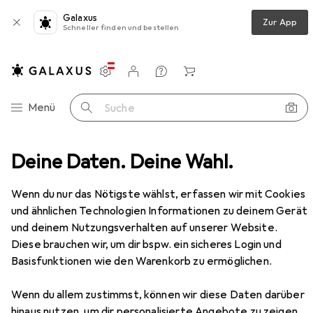
Galaxus
Zur App
Schneller finden und bestellen
Einstellungen
Kundenkonto
Vergleichslisten
Merklisten
Warenkorb
Navigation nach Kategorien
Menü
Suche
Deine Daten. Deine Wahl.
Gesamtsortiment
Sport
Sport
Wenn du nur das Nötigste wählst, erfassen wir mit Cookies
und ähnlichen Technologien Informationen zu deinem Gerät
und deinem Nutzungsverhalten auf unserer Website.
Entdecken
Forum
Diese brauchen wir, um dir bspw. ein sicheres Login und
Basisfunktionen wie den Warenkorb zu ermöglichen.
Wenn du allem zustimmst, können wir diese Daten darüber
hinaus nutzen, um dir personalisierte Angebote zu zeigen,