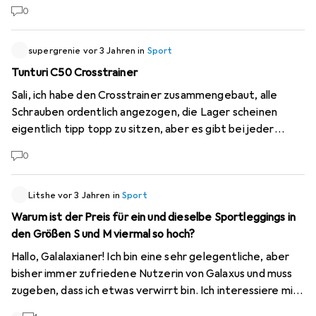
eingegeben, wollte es ändern und jetz geht nichts mehr.
0
Wer kann mir da helfen?
supergrenie
vor 3 Jahren
in
Sport
Tunturi C50 Crosstrainer
Sali, ich habe den Crosstrainer zusammengebaut, alle
Schrauben ordentlich angezogen, die Lager scheinen
eigentlich tipp topp zu sitzen, aber es gibt bei jeder
Umdrehung einen leichten Schlag. ich kann nicht genau
0
orten, wo das genau herkommt. entweder vom
Schwungrad oder von der Achse an welcher die Armhebel
befestigt sind. kann mir einer einen Tipp geben wie ich
Litshe
vor 3 Jahren
in
Sport
das korrigieren/einstellen kann? Merci und Gruss
Warum ist der Preis für ein und dieselbe Sportleggings in
Sebastian
den Größen S und M viermal so hoch?
Hallo, Galalaxianer! Ich bin eine sehr gelegentliche, aber
bisher immer zufriedene Nutzerin von Galaxus und muss
zugeben, dass ich etwas verwirrt bin. Ich interessiere mich
für eine ASICS Sportleggins für Frauen, die in den