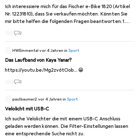
Ich interessiere mich für das Fischer e-Bike 1820 (Artikel
Nr. 12231810), dass Sie verkaufen möchten. Könnten Sie
mir bitte helfen die folgenden Fragen beantworten: 1.
Wie alt ist das Fahrrad? 2. Wie viele Kilometer sind Sie
2
damit gefahren? 3. Wie gut ist die Lebensdauer des
Akkus?
HWEmmental
vor 4 Jahren
in
Sport
Das Laufband von Kaya Yanar?
https://youtu.be/Mg2zv6tOob...
😁
2
paulbaumer2
vor 4 Jahren
in
Sport
Velolicht mit USB-C
Ich suche Velolichter die mit einem USB-C Anschluss
geladen werden können. Die Filter-Einstellungen lassen
eine entsprechende Suche nicht zu.