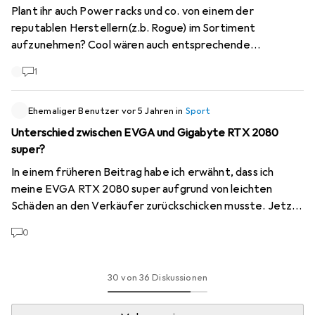
Plant ihr auch Power racks und co. von einem der
reputablen Herstellern(z.b. Rogue) im Sortiment
aufzunehmen? Cool wären auch entsprechende
Bodenmatten und Deadlift Plattform fürs Home Gym ;-)
1
Ehemaliger Benutzer
vor 5 Jahren
in
Sport
Unterschied zwischen EVGA und Gigabyte RTX 2080
super?
In einem früheren Beitrag habe ich erwähnt, dass ich
meine EVGA RTX 2080 super aufgrund von leichten
Schäden an den Verkäufer zurückschicken musste. Jetzt
muss ich wochenlang auf eine neue Karte warten, aber
0
wenn ich auf eine RTX 2080 super von Gigabyte
umsteige, wird sie innerhalb weniger Tage eintreffen.
Meine Frage ist, ob es einen nennenswerten Unterschied
30 von 36 Diskussionen
in Qualität und Leistung zwischen den beiden gibt.
gigabyte evga