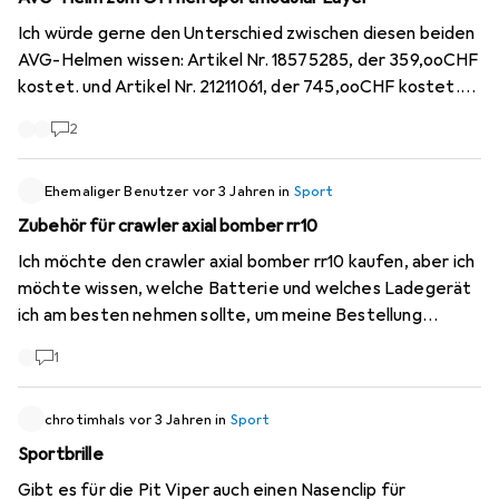
Ich würde gerne den Unterschied zwischen diesen beiden
AVG-Helmen wissen: Artikel Nr. 18575285, der 359,ooCHF
kostet. und Artikel Nr. 21211061, der 745,ooCHF kostet.
Es scheint sich um genau dieselben Helme zu handeln,
2
Gewicht und Beschreibungen sind identisch, außer bei den
Farben?
Ehemaliger Benutzer
vor 3 Jahren
in
Sport
Zubehör für crawler axial bomber rr10
Ich möchte den crawler axial bomber rr10 kaufen, aber ich
möchte wissen, welche Batterie und welches Ladegerät
ich am besten nehmen sollte, um meine Bestellung
abzuschließen.
1
chrotimhals
vor 3 Jahren
in
Sport
Sportbrille
Gibt es für die Pit Viper auch einen Nasenclip für