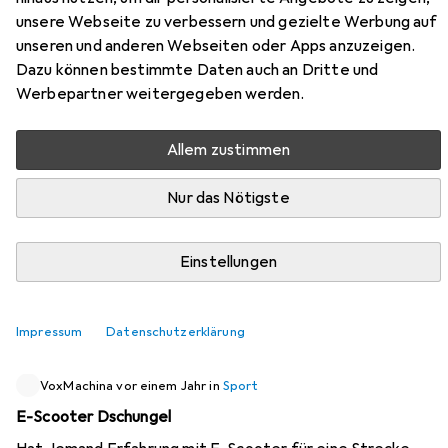
unsere Webseite zu verbessern und gezielte Werbung auf
36 Diskussionen in Sport
unseren und anderen Webseiten oder Apps anzuzeigen.
Diskussion starten
Dazu können bestimmte Daten auch an Dritte und
Werbepartner weitergegeben werden.
Kürzlich aktiv
Allem zustimmen
LerchJoerg
vor 5 Monaten
in
Sport
Nur das Nötigste
Kanu-Ergometer KAYAK-FIRST (HU)
Hallo, gibt es hier noch Leute, die ein Kayak-ergometer
Einstellungen
(Also kein Ruderergometer) wollen oder bereits besitzen
-- gibt es interessenten? Es ist echt schwer, eins zu
bekommen...
0
Impressum
Datenschutzerklärung
VoxMachina
vor einem Jahr
in
Sport
E-Scooter Dschungel