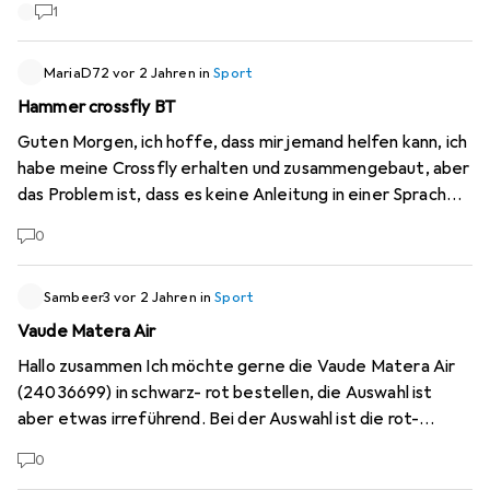
1
Ihre Rückmeldung.
MariaD72
vor 2 Jahren
in
Sport
Hammer crossfly BT
Guten Morgen, ich hoffe, dass mir jemand helfen kann, ich
habe meine Crossfly erhalten und zusammengebaut, aber
das Problem ist, dass es keine Anleitung in einer Sprache
gibt, die ich kenne, es gab nur zwei Bücher, aber ich kenne
0
die Sprachen nicht, ich bräuchte entweder Italienisch,
Französisch, Deutsch oder Englisch, danke.
Sambeer3
vor 2 Jahren
in
Sport
Vaude Matera Air
Hallo zusammen Ich möchte gerne die Vaude Matera Air
(24036699) in schwarz- rot bestellen, die Auswahl ist
aber etwas irreführend. Bei der Auswahl ist die rot-
schwarze Jacke mit blau signal beschrieben, die gelbe
0
Jache als schwarz. Ist die Jacke wie auf den Bildern auch