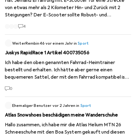
Hat Jemand Erfahrung mit E-Scooter für eine Strecke
von etwas mehr als 2 Kilometer Hin- und Zurück mit 2
Steigungen? Der E-Scooter sollte Robust- und
Wartungsarm sein und Steigungen meistern können. Nun
4
schwanke ich zwischen folgenden Marken: Vmax, Segway-
Ninebot und Yadea. Danke an Alle für die Hilfe.
WeiterRembin46
vor einem Jahr
in
Sport
Juskys RapidRace 1 Artikel 400735056
Ich habe den oben genannten Fahrrad-Heimtrainer
bestellt und erhalten. Ich hätte aber gerne einen
bequemeren Sattel, der mit dem Fahrrad kompatibel ist.
Bitte senden Sie mir einen Vorschlag. Vielen Dank und
0
beste Grüße Pierre M.
Ehemaliger Benutzer
vor 2 Jahren
in
Sport
Atlas Snowshoes beschädigen meine Wanderschuhe
Hallo zusammen, ich habe mir die Atlas Helium MTN 26
Schneeschuhe mit den Boa System gekauft und diesen