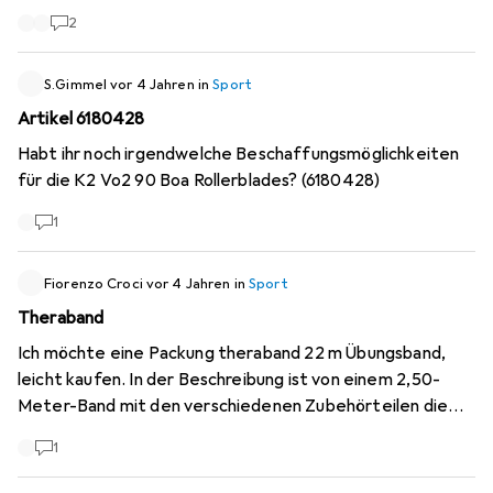
2
S.Gimmel
vor 4 Jahren
in
Sport
Artikel 6180428
Habt ihr noch irgendwelche Beschaffungsmöglichkeiten
für die K2 Vo2 90 Boa Rollerblades? (6180428)
1
Fiorenzo Croci
vor 4 Jahren
in
Sport
Theraband
Ich möchte eine Packung theraband 22 m Übungsband,
leicht kaufen. In der Beschreibung ist von einem 2,50-
Meter-Band mit den verschiedenen Zubehörteilen die
Rede. Ich verstehe den Unterschied nicht, welcher von
1
beiden ist richtig? Die Lieferung eines 22 m langen
TheraBandes, das geschnitten werden kann, oder 1