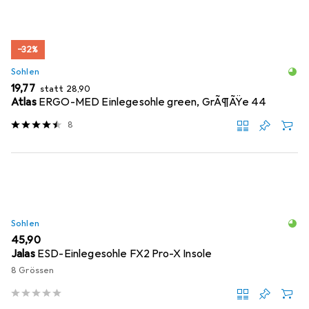
−32%
Sohlen
EUR
EUR
19,77
statt
28,90
Atlas
ERGO-MED Einlegesohle green, GrÃ¶ÃŸe 44
8
Sohlen
EUR
45,90
Jalas
ESD-Einlegesohle FX2 Pro-X Insole
8 Grössen