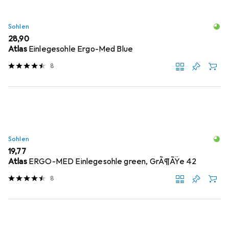
Sohlen
EUR
28,90
Atlas
Einlegesohle Ergo-Med Blue
8
Sohlen
EUR
19,77
Atlas
ERGO-MED Einlegesohle green, GrÃ¶ÃŸe 42
8