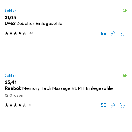
Sohlen
EUR
31,05
Uvex
Zubehör Einlegesohle
34
Sohlen
EUR
25,41
Reebok
Memory Tech Massage RBMT Einlegesohle
12 Grössen
18