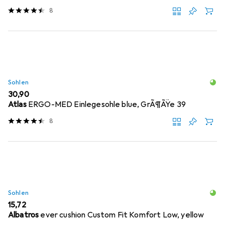
8
Sohlen
EUR
30,90
Atlas
ERGO-MED Einlegesohle blue, GrÃ¶ÃŸe 39
8
Sohlen
EUR
15,72
Albatros
ever cushion Custom Fit Komfort Low, yellow