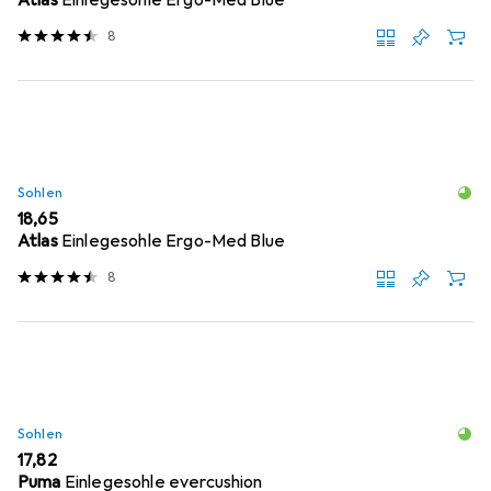
8
Sohlen
EUR
18,65
Atlas
Einlegesohle Ergo-Med Blue
8
Sohlen
EUR
17,82
Puma
Einlegesohle evercushion