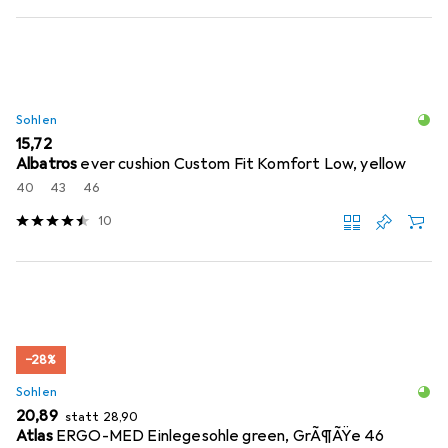
Sohlen
EUR
15,72
Albatros
ever cushion Custom Fit Komfort Low, yellow
40
43
46
10
−28%
Sohlen
EUR
EUR
20,89
statt
28,90
Atlas
ERGO-MED Einlegesohle green, GrÃ¶ÃŸe 46