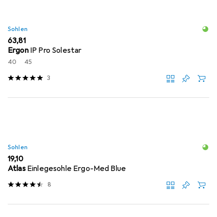
Sohlen
EUR
63,81
Ergon
IP Pro Solestar
40
45
3
Sohlen
EUR
19,10
Atlas
Einlegesohle Ergo-Med Blue
8