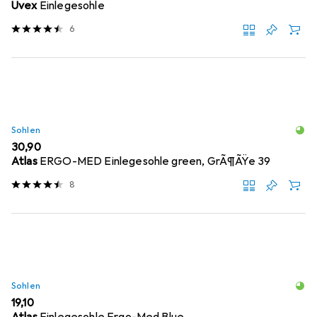
Uvex
Einlegesohle
6
Sohlen
EUR
30,90
Atlas
ERGO-MED Einlegesohle green, GrÃ¶ÃŸe 39
8
Sohlen
EUR
19,10
Atlas
Einlegesohle Ergo-Med Blue