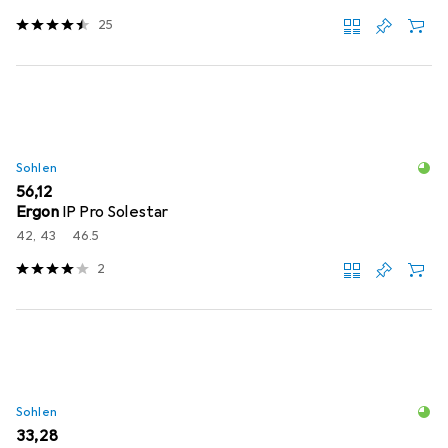
25
Sohlen
EUR
56,12
Ergon
IP Pro Solestar
42, 43
46.5
2
Sohlen
EUR
33,28