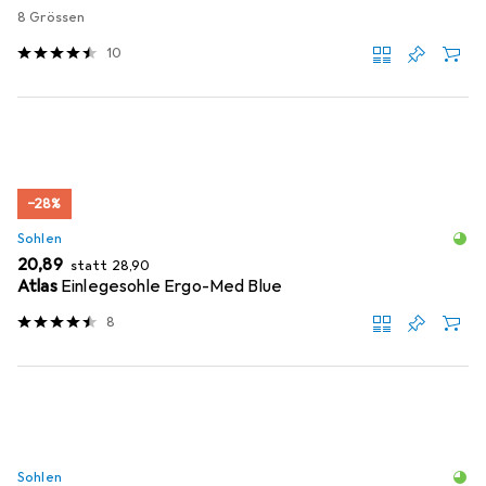
8 Grössen
10
−28%
Sohlen
EUR
EUR
20,89
statt
28,90
Atlas
Einlegesohle Ergo-Med Blue
8
Sohlen