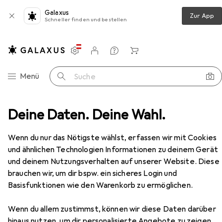
Galaxus
Zur App
Schneller finden und bestellen
Einstellungen
Kundenkonto
Vergleichslisten
Merklisten
Warenkorb
Navigation nach Kategorien
Menü
Suche
sbekleidung
Deine Daten. Deine Wahl.
Sicherheitsschuhe
Abeba ESD-Schuh
Zubehör
EUR
57,62
Wenn du nur das Nötigste wählst, erfassen wir mit Cookies
Abeba
ESD-Schuh
und ähnlichen Technologien Informationen zu deinem Gerät
8 Grössen
und deinem Nutzungsverhalten auf unserer Website. Diese
brauchen wir, um dir bspw. ein sicheres Login und
Basisfunktionen wie den Warenkorb zu ermöglichen.
Zubehör für Abeba ESD-Schuh
Wenn du allem zustimmst, können wir diese Daten darüber
Hier findest du passendes Zubehör zum Produkt Abeba
hinaus nutzen, um dir personalisierte Angebote zu zeigen,