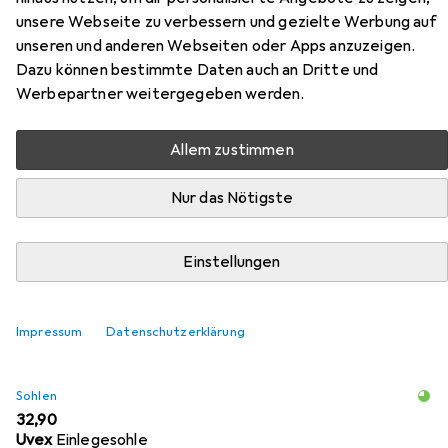
ESD-Schuh aus der Kategorie Sohlen.
unsere Webseite zu verbessern und gezielte Werbung auf
unseren und anderen Webseiten oder Apps anzuzeigen.
Relevanz
Dazu können bestimmte Daten auch an Dritte und
Produktliste
Werbepartner weitergegeben werden.
Allem zustimmen
Sohlen
Nur das Nötigste
EUR
17,82
Puma
Einlegesohle
6
Einstellungen
Impressum
Datenschutzerklärung
Sohlen
EUR
32,90
Uvex
Einlegesohle