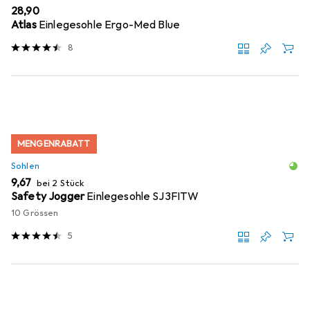
EUR
28,90
Atlas
Einlegesohle Ergo-Med Blue
8
MENGENRABATT
Sohlen
EUR
9,67
bei 2 Stück
Safety Jogger
Einlegesohle SJ3FITW
10 Grössen
5