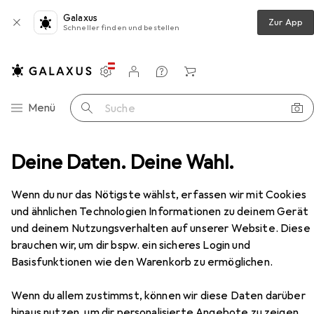
Galaxus
Zur App
Schneller finden und bestellen
Einstellungen
Kundenkonto
Vergleichslisten
Merklisten
Warenkorb
Navigation nach Kategorien
Menü
Suche
ge
Deine Daten. Deine Wahl.
Schraubstock + Zwinge
Amf Verschlussspanner
Zubehör
EUR
125,95
Wenn du nur das Nötigste wählst, erfassen wir mit Cookies
Amf
Verschlussspanner
und ähnlichen Technologien Informationen zu deinem Gerät
und deinem Nutzungsverhalten auf unserer Website. Diese
brauchen wir, um dir bspw. ein sicheres Login und
Basisfunktionen wie den Warenkorb zu ermöglichen.
Zubehör für Amf
Verschlussspanner
Wenn du allem zustimmst, können wir diese Daten darüber
hinaus nutzen, um dir personalisierte Angebote zu zeigen,