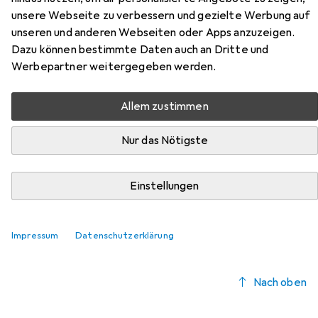
unsere Webseite zu verbessern und gezielte Werbung auf
Hier findest du passendes Zubehör zum Produkt Amf
unseren und anderen Webseiten oder Apps anzuzeigen.
Verschlussspanner aus der Kategorie Zubehör Maschine.
Dazu können bestimmte Daten auch an Dritte und
Relevanz
Werbepartner weitergegeben werden.
Produktliste
Allem zustimmen
Nur das Nötigste
Zubehör Maschine
EUR
71,52
Amf
Gegenhalter
Einstellungen
1
Impressum
Datenschutzerklärung
Nach oben