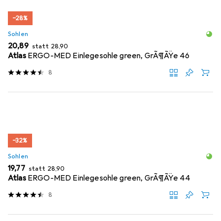
−28%
Sohlen
EUR
EUR
20,89
statt
28,90
Atlas
ERGO-MED Einlegesohle green, GrÃ¶ÃŸe 46
8
−32%
Sohlen
EUR
EUR
19,77
statt
28,90
Atlas
ERGO-MED Einlegesohle green, GrÃ¶ÃŸe 44
8