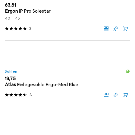
EUR
63,81
Ergon
IP Pro Solestar
40
45
3
Sohlen
EUR
18,75
Atlas
Einlegesohle Ergo-Med Blue
8