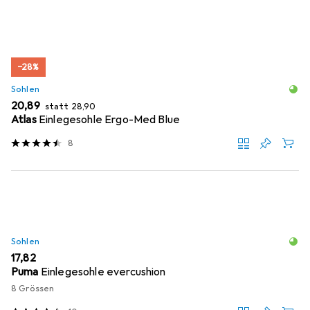
−28%
Sohlen
EUR
EUR
20,89
statt
28,90
Atlas
Einlegesohle Ergo-Med Blue
8
Sohlen
EUR
17,82
Puma
Einlegesohle evercushion
8 Grössen