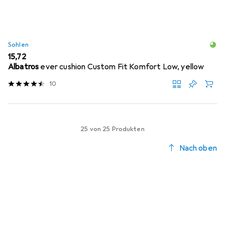
Sohlen
EUR
15,72
Albatros
ever cushion Custom Fit Komfort Low, yellow
10
25 von 25 Produkten
Nach oben