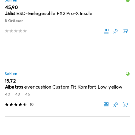
Sohlen
EUR
45,90
Jalas
ESD-Einlegesohle FX2 Pro-X Insole
8 Grössen
Sohlen
EUR
15,72
Albatros
ever cushion Custom Fit Komfort Low, yellow
40
43
46
10