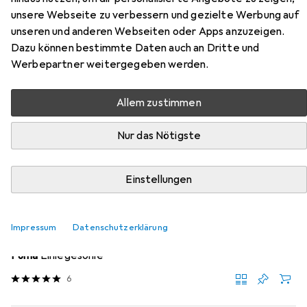
Sicherheitssandale S1P
unsere Webseite zu verbessern und gezielte Werbung auf
unseren und anderen Webseiten oder Apps anzuzeigen.
Hier findest du passendes Zubehör zum Produkt Atlas
Dazu können bestimmte Daten auch an Dritte und
Sicherheitssandale S1P aus der Kategorie Sohlen.
Werbepartner weitergegeben werden.
Beliebt
Atlas
Allem zustimmen
Nur das Nötigste
Relevanz
Produktliste
Einstellungen
Sohlen
Impressum
Datenschutzerklärung
EUR
17,82
Puma
Einlegesohle
6