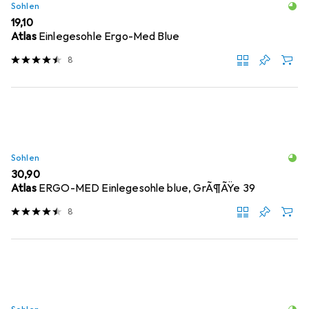
Sohlen
EUR
19,10
Atlas
Einlegesohle Ergo-Med Blue
8
Sohlen
EUR
30,90
Atlas
ERGO-MED Einlegesohle blue, GrÃ¶ÃŸe 39
8