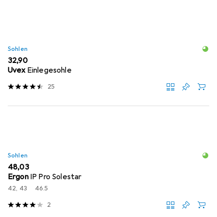
Sohlen
EUR
32,90
Uvex
Einlegesohle
25
Sohlen
EUR
48,03
Ergon
IP Pro Solestar
42, 43
46.5
2