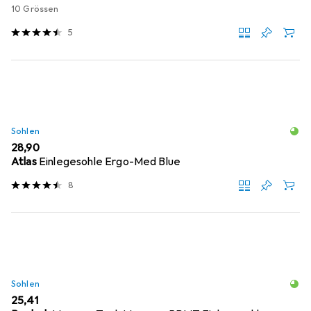
10 Grössen
5
Sohlen
EUR
28,90
Atlas
Einlegesohle Ergo-Med Blue
8
Sohlen
EUR
25,41