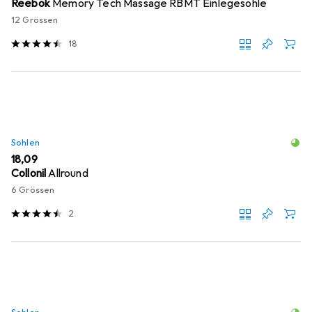
Reebok
Memory Tech Massage RBMT Einlegesohle
12 Grössen
18
Sohlen
EUR
18,09
Collonil
Allround
6 Grössen
2