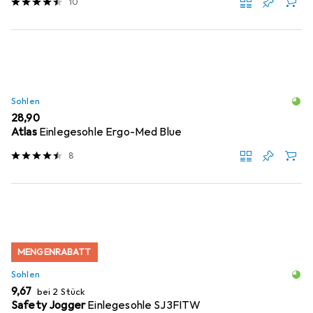
10
Sohlen
EUR
28,90
Atlas
Einlegesohle Ergo-Med Blue
8
MENGENRABATT
Sohlen
EUR
9,67
bei 2 Stück
Safety Jogger
Einlegesohle SJ3FITW