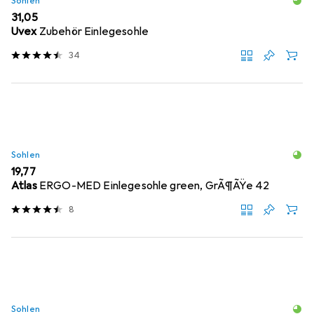
Sohlen
EUR
31,05
Uvex
Zubehör Einlegesohle
34
Sohlen
EUR
19,77
Atlas
ERGO-MED Einlegesohle green, GrÃ¶ÃŸe 42
8
Sohlen