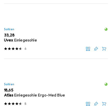
Sohlen
EUR
33,28
Uvex
Einlegesohle
6
Sohlen
EUR
18,65
Atlas
Einlegesohle Ergo-Med Blue
8