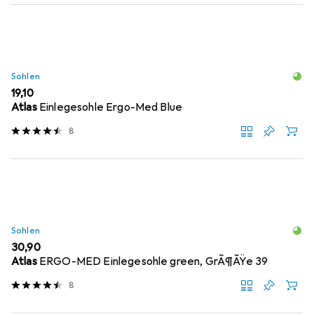
Sohlen
EUR
19,10
Atlas
Einlegesohle Ergo-Med Blue
8
Sohlen
EUR
30,90
Atlas
ERGO-MED Einlegesohle green, GrÃ¶ÃŸe 39
8