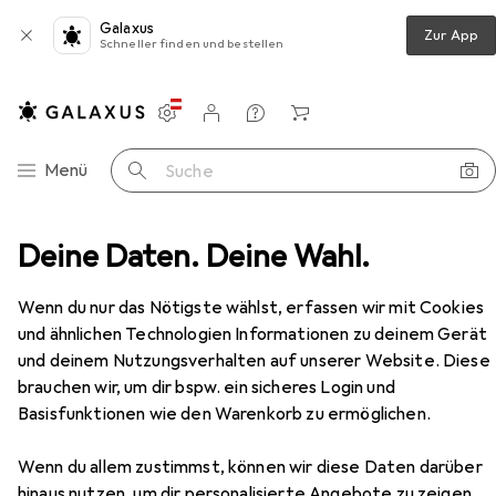
Galaxus
Zur App
Schneller finden und bestellen
Einstellungen
Kundenkonto
Vergleichslisten
Merklisten
Warenkorb
Navigation nach Kategorien
Menü
Suche
ng
Deine Daten. Deine Wahl.
Sicherheitsschuhe
Atlas Sicherheitssandale S1P
Zubehör
EUR
112,26
Wenn du nur das Nötigste wählst, erfassen wir mit Cookies
Atlas
Sicherheitssandale S1P
und ähnlichen Technologien Informationen zu deinem Gerät
14 Grössen
und deinem Nutzungsverhalten auf unserer Website. Diese
brauchen wir, um dir bspw. ein sicheres Login und
Basisfunktionen wie den Warenkorb zu ermöglichen.
Zubehör für Atlas
Wenn du allem zustimmst, können wir diese Daten darüber
hinaus nutzen, um dir personalisierte Angebote zu zeigen,