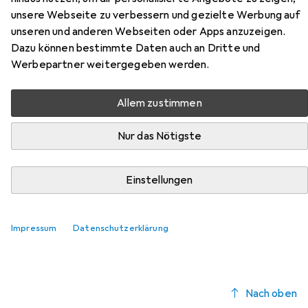
unsere Webseite zu verbessern und gezielte Werbung auf
Hier findest du passendes Zubehör zum Produkt Loc-Line
unseren und anderen Webseiten oder Apps anzuzeigen.
Kühlmittelschlauch-System aus der Kategorie
Dazu können bestimmte Daten auch an Dritte und
Drehmaschine.
Werbepartner weitergegeben werden.
Relevanz
Allem zustimmen
Produktliste
Nur das Nötigste
Drehmaschine
Einstellungen
EUR
18,42
Loc-Line
Kühlmittelschlauch-System
4
Impressum
Datenschutzerklärung
Nach oben