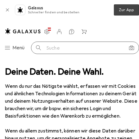
Galaxus
Zur App
Schneller finden und bestellen
Einstellungen
Kundenkonto
Vergleichslisten
Merklisten
Warenkorb
Navigation nach Kategorien
Menü
Suche
Drehmaschine
Deine Daten. Deine Wahl.
Loc-Line Kühlmittelschlauch-System
Zubehör
EUR
55,90
Wenn du nur das Nötigste wählst, erfassen wir mit Cookies
Loc-Line
Kühlmittelschlauch-System
und ähnlichen Technologien Informationen zu deinem Gerät
und deinem Nutzungsverhalten auf unserer Website. Diese
brauchen wir, um dir bspw. ein sicheres Login und
Basisfunktionen wie den Warenkorb zu ermöglichen.
Zubehör für Loc-Line
Wenn du allem zustimmst, können wir diese Daten darüber
Kühlmittelschlauch-System
hinaus nutzen, um dir personalisierte Angebote zu zeigen,