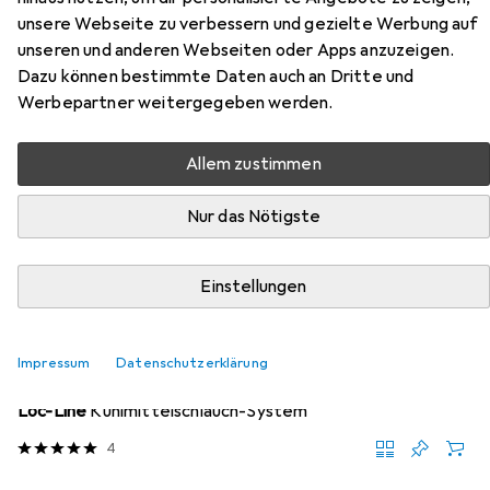
unsere Webseite zu verbessern und gezielte Werbung auf
Zubehör für Loc-Line
unseren und anderen Webseiten oder Apps anzuzeigen.
Kühlmittelschlauch-System
Dazu können bestimmte Daten auch an Dritte und
Werbepartner weitergegeben werden.
Hier findest du passendes Zubehör zum Produkt Loc-Line
Kühlmittelschlauch-System aus der Kategorie
Allem zustimmen
Drehmaschine.
Nur das Nötigste
Relevanz
Produktliste
Einstellungen
Impressum
Datenschutzerklärung
Drehmaschine
EUR
18,42
Loc-Line
Kühlmittelschlauch-System
4