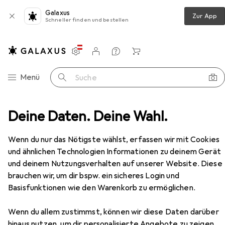
Galaxus
Zur App
Schneller finden und bestellen
Einstellungen
Kundenkonto
Vergleichslisten
Merklisten
Warenkorb
Navigation nach Kategorien
Menü
Suche
Drehmaschine
Deine Daten. Deine Wahl.
Loc-Line Kühlmittelschlauch-System
Zubehör
Wenn du nur das Nötigste wählst, erfassen wir mit Cookies
und ähnlichen Technologien Informationen zu deinem Gerät
EUR
349,–
und deinem Nutzungsverhalten auf unserer Website. Diese
Loc-Line
Kühlmittelschlauch-System
brauchen wir, um dir bspw. ein sicheres Login und
Basisfunktionen wie den Warenkorb zu ermöglichen.
Wenn du allem zustimmst, können wir diese Daten darüber
hinaus nutzen, um dir personalisierte Angebote zu zeigen,