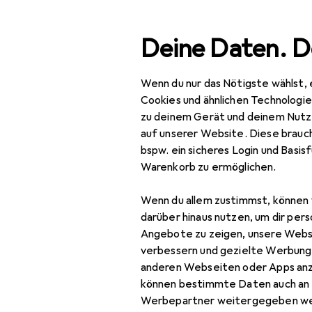
Suche
Deine Daten. D
Wenn du nur das Nötigste wählst, 
Navigation nach Kategorien
Gesamtsortiment
Baumarkt + Garten
Werkzeug + Wer
Gesamtsortiment
Cookies und ähnlichen Technologi
zu deinem Gerät und deinem Nutz
Baumarkt + Garten
auf unserer Website. Diese brauch
bspw. ein sicheres Login und Basis
EU
22
Werkzeug +
Warenkorb zu ermöglichen.
Lo
Werkstatt
Wenn du allem zustimmst, können 
Elektrowerkzeug
darüber hinaus nutzen, um dir pers
Fräsen + Hobeln
Angebote zu zeigen, unsere Webs
verbessern und gezielte Werbung
Drehmaschine
Zubehör für
anderen Webseiten oder Apps an
können bestimmte Daten auch an 
Fräse
Werbepartner weitergegeben we
Hier findest du passendes