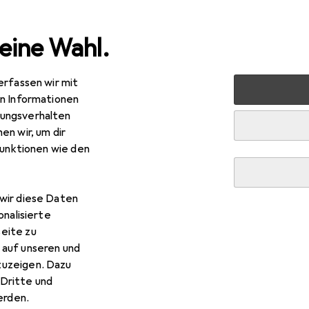
eine Wahl.
erfassen wir mit
kstatt
Elektrowerkzeug
Fräsen + Hobeln
Drehmasch
en Informationen
ungsverhalten
en wir, um dir
funktionen wie den
R
7,36
c-Line
Kühlmittelschlauch-System
wir diese Daten
onalisierte
eite zu
 auf unseren und
 Loc-Line Kühlmittelschlauc
zuzeigen. Dazu
Dritte und
rden.
 Zubehör zum Produkt Loc-Line Kühlmittelschlauch-System au