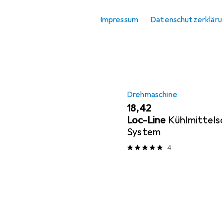
Fräser
Sortieren nach
:
Relevanz
Impressum
Datenschutzerklär
Gravierer
Produktliste
Hobelmaschine
Drehmaschine
EUR
18,42
Loc-Line
Kühlmittels
System
4