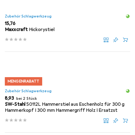
Zubehör Schlagwerkzeug
EUR
15,76
Maxxcraft
Hickorystiel
MENGENRABATT
Zubehör Schlagwerkzeug
EUR
8,93
bei 2 Stück
SW-Stahl
50112L Hammerstiel aus Eschenholz für 300 g
Hammerkopf I 300 mm Hammergriff Holz I Ersatzst