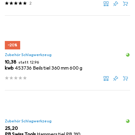
2
−20%
Zubehör Schlagwerkzeug
EUR
EUR
10,38
statt
12,96
kwb
453736 Beilstiel 360 mm 600 g
Zubehör Schlagwerkzeug
EUR
25,20
PB Swiss Tools
Hammerstiel PB 310