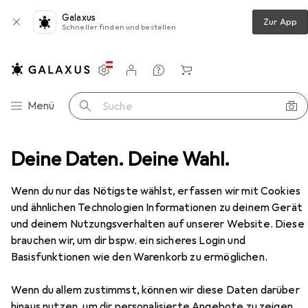
Galaxus
Zur App
Schneller finden und bestellen
Einstellungen
Kundenkonto
Vergleichslisten
Merklisten
Warenkorb
Navigation nach Kategorien
Menü
Suche
werkzeuge
Deine Daten. Deine Wahl.
Hammer
Peddinghaus Rohhauthammer
Zubehör
Wenn du nur das Nötigste wählst, erfassen wir mit Cookies
EUR
139,–
und ähnlichen Technologien Informationen zu deinem Gerät
Peddinghaus
Rohhauthammer
330 g
und deinem Nutzungsverhalten auf unserer Website. Diese
brauchen wir, um dir bspw. ein sicheres Login und
Basisfunktionen wie den Warenkorb zu ermöglichen.
Zubehör für Peddinghaus
Wenn du allem zustimmst, können wir diese Daten darüber
hinaus nutzen, um dir personalisierte Angebote zu zeigen,