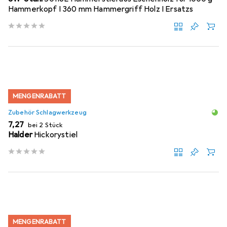
Hammerkopf I 360 mm Hammergriff Holz I Ersatzs
MENGENRABATT
Zubehör Schlagwerkzeug
EUR
7,27
bei 2 Stück
Halder
Hickorystiel
MENGENRABATT