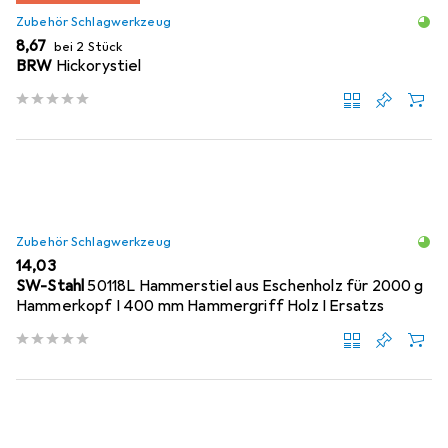
Zubehör Schlagwerkzeug
EUR
8,67
bei 2 Stück
BRW
Hickorystiel
Zubehör Schlagwerkzeug
EUR
14,03
SW-Stahl
50118L Hammerstiel aus Eschenholz für 2000 g
Hammerkopf I 400 mm Hammergriff Holz I Ersatzs