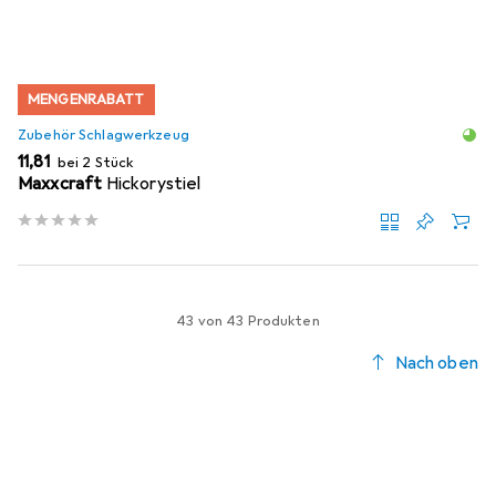
MENGENRABATT
Zubehör Schlagwerkzeug
EUR
11,81
bei 2 Stück
Maxxcraft
Hickorystiel
43 von 43 Produkten
Nach oben