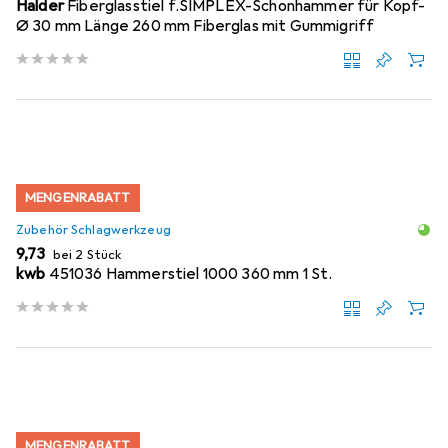
Halder
Fiberglasstiel f.SIMPLEX-Schonhammer für Kopf-
Ø 30 mm Länge 260 mm Fiberglas mit Gummigriff
MENGENRABATT
Zubehör Schlagwerkzeug
EUR
9,73
bei 2 Stück
kwb
451036 Hammerstiel 1000 360 mm 1 St.
MENGENRABATT