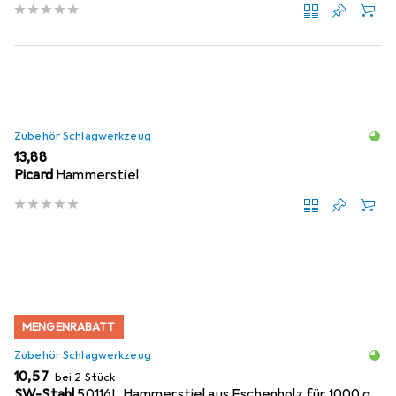
Zubehör Schlagwerkzeug
EUR
13,88
Picard
Hammerstiel
MENGENRABATT
Zubehör Schlagwerkzeug
EUR
10,57
bei 2 Stück
SW-Stahl
50116L Hammerstiel aus Eschenholz für 1000 g