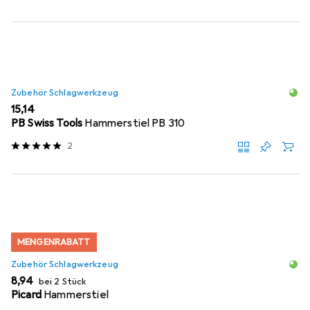
Zubehör Schlagwerkzeug
EUR
15,14
PB Swiss Tools
Hammerstiel PB 310
2
MENGENRABATT
Zubehör Schlagwerkzeug
EUR
8,94
bei 2 Stück
Picard
Hammerstiel