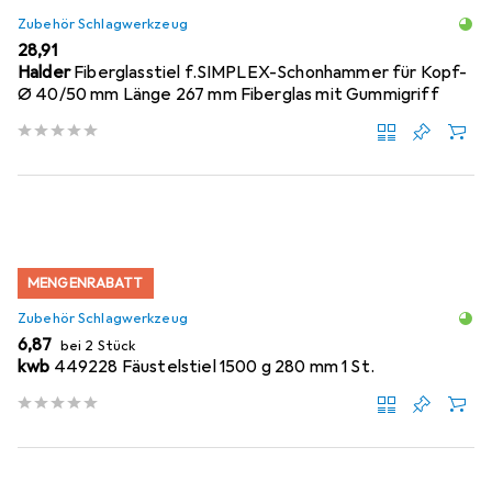
Zubehör Schlagwerkzeug
EUR
28,91
Halder
Fiberglasstiel f.SIMPLEX-Schonhammer für Kopf-
Ø 40/50 mm Länge 267 mm Fiberglas mit Gummigriff
MENGENRABATT
Zubehör Schlagwerkzeug
EUR
6,87
bei 2 Stück
kwb
449228 Fäustelstiel 1500 g 280 mm 1 St.