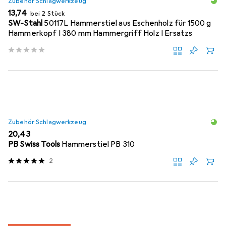
Zubehör Schlagwerkzeug
EUR
13,74
bei 2 Stück
SW-Stahl
50117L Hammerstiel aus Eschenholz für 1500 g
Hammerkopf I 380 mm Hammergriff Holz I Ersatzs
Zubehör Schlagwerkzeug
EUR
20,43
PB Swiss Tools
Hammerstiel PB 310
2