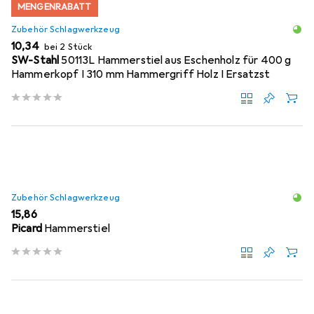
MENGENRABATT
Zubehör Schlagwerkzeug
EUR
10,34
bei 2 Stück
SW-Stahl
50113L Hammerstiel aus Eschenholz für 400 g
Hammerkopf I 310 mm Hammergriff Holz I Ersatzst
Zubehör Schlagwerkzeug
EUR
15,86
Picard
Hammerstiel