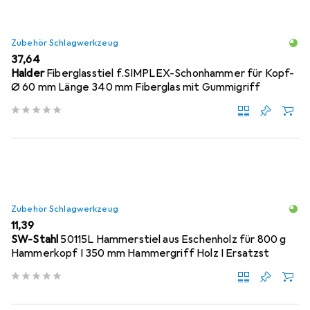
Zubehör Schlagwerkzeug
EUR
37,64
Halder
Fiberglasstiel f.SIMPLEX-Schonhammer für Kopf-
Ø 60 mm Länge 340 mm Fiberglas mit Gummigriff
Zubehör Schlagwerkzeug
EUR
11,39
SW-Stahl
50115L Hammerstiel aus Eschenholz für 800 g
Hammerkopf I 350 mm Hammergriff Holz I Ersatzst