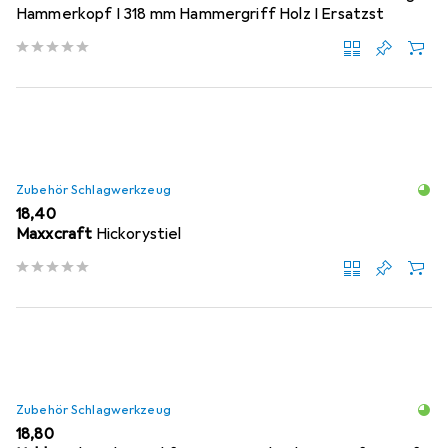
Hammerkopf I 318 mm Hammergriff Holz I Ersatzst
Zubehör Schlagwerkzeug
EUR
18,40
Maxxcraft
Hickorystiel
Zubehör Schlagwerkzeug
EUR
18,80