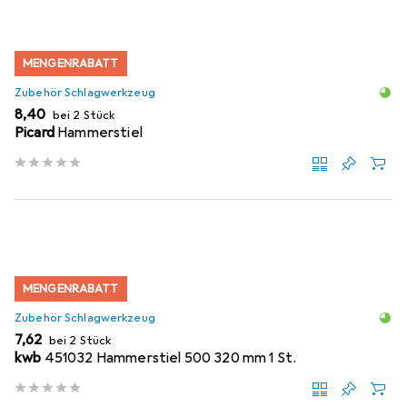
MENGENRABATT
Zubehör Schlagwerkzeug
EUR
8,40
bei 2 Stück
Picard
Hammerstiel
MENGENRABATT
Zubehör Schlagwerkzeug
EUR
7,62
bei 2 Stück
kwb
451032 Hammerstiel 500 320 mm 1 St.