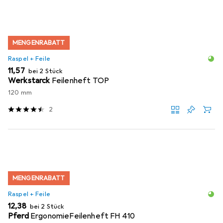
MENGENRABATT
Raspel + Feile
EUR
11,57
bei 2 Stück
Werkstarck
Feilenheft TOP
120 mm
2
MENGENRABATT
Raspel + Feile
EUR
12,38
bei 2 Stück
Pferd
ErgonomieFeilenheft FH 410