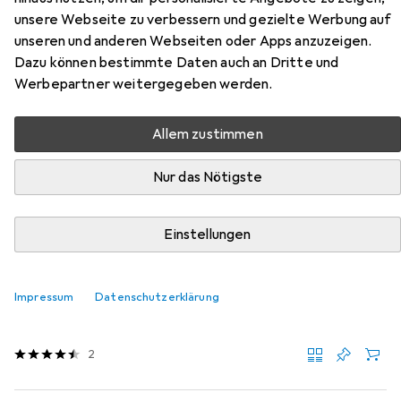
Dreikantfeile aus der Kategorie Raspel + Feile.
unsere Webseite zu verbessern und gezielte Werbung auf
unseren und anderen Webseiten oder Apps anzuzeigen.
Dazu können bestimmte Daten auch an Dritte und
Beliebt
Pferd
Werbepartner weitergegeben werden.
Relevanz
Allem zustimmen
Produktliste
Nur das Nötigste
Einstellungen
MENGENRABATT
Raspel + Feile
EUR
6,49
bei 2 Stück
Impressum
Datenschutzerklärung
Werkstarck
Feilenheft TOP
90 mm
2