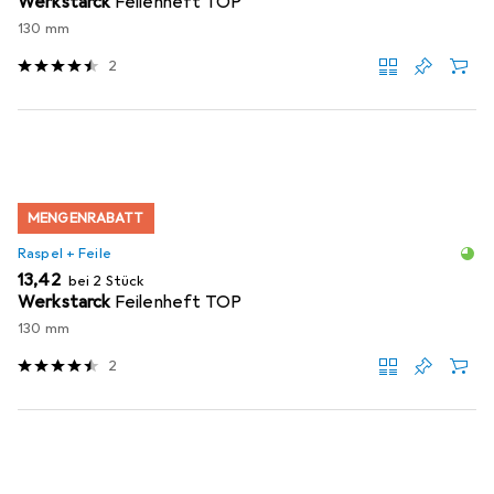
Werkstarck
Feilenheft TOP
130 mm
2
MENGENRABATT
Raspel + Feile
EUR
13,42
bei 2 Stück
Werkstarck
Feilenheft TOP
130 mm
2