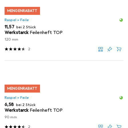
MENGENRABATT
Raspel + Feile
EUR
11,57
bei 2 Stück
Werkstarck
Feilenheft TOP
120 mm
2
MENGENRABATT
Raspel + Feile
EUR
6,58
bei 2 Stück
Werkstarck
Feilenheft TOP
90 mm
2