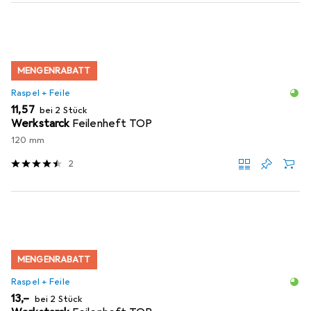
MENGENRABATT
Raspel + Feile
EUR
11,57
bei 2 Stück
Werkstarck
Feilenheft TOP
120 mm
2
MENGENRABATT
Raspel + Feile
EUR
13,–
bei 2 Stück