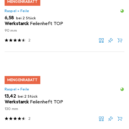
MENGENRABATT
Raspel + Feile
EUR
6,58
bei 2 Stück
Werkstarck
Feilenheft TOP
90 mm
2
MENGENRABATT
Raspel + Feile
EUR
13,42
bei 2 Stück
Werkstarck
Feilenheft TOP
130 mm
2