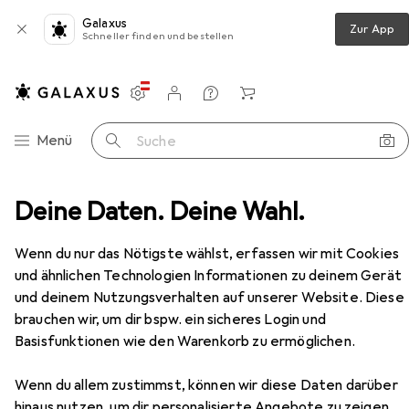
Galaxus
Zur App
Schneller finden und bestellen
Einstellungen
Kundenkonto
Vergleichslisten
Merklisten
Warenkorb
Navigation nach Kategorien
Menü
Suche
leifwerkzeuge
Deine Daten. Deine Wahl.
Raspel + Feile
Pferd Dreikantfeile
Zubehör
EUR
15,67
Wenn du nur das Nötigste wählst, erfassen wir mit Cookies
Pferd
Dreikantfeile
und ähnlichen Technologien Informationen zu deinem Gerät
Hieb 2, 250 mm
und deinem Nutzungsverhalten auf unserer Website. Diese
brauchen wir, um dir bspw. ein sicheres Login und
Basisfunktionen wie den Warenkorb zu ermöglichen.
Zubehör für Pferd Dreikantfeile
Wenn du allem zustimmst, können wir diese Daten darüber
Hier findest du passendes Zubehör zum Produkt Pferd
hinaus nutzen, um dir personalisierte Angebote zu zeigen,