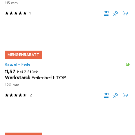
115 mm
1
MENGENRABATT
Raspel + Feile
EUR
11,57
bei 2 Stück
Werkstarck
Feilenheft TOP
120 mm
2