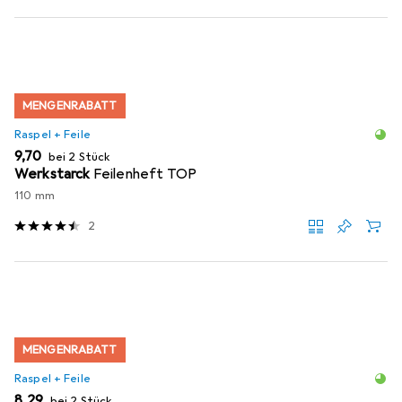
MENGENRABATT
Raspel + Feile
EUR
9,70
bei 2 Stück
Werkstarck
Feilenheft TOP
110 mm
2
MENGENRABATT
Raspel + Feile
EUR
8,29
bei 2 Stück