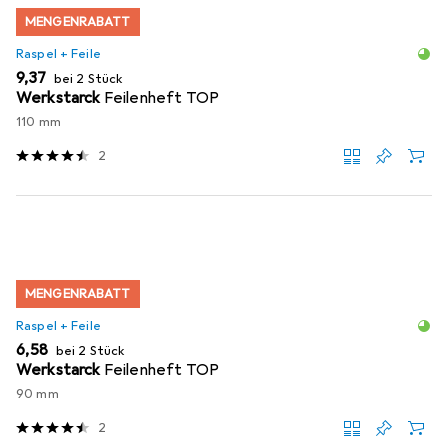
MENGENRABATT
Raspel + Feile
EUR
9,37
bei 2 Stück
Werkstarck
Feilenheft TOP
110 mm
2
MENGENRABATT
Raspel + Feile
EUR
6,58
bei 2 Stück
Werkstarck
Feilenheft TOP
90 mm
2