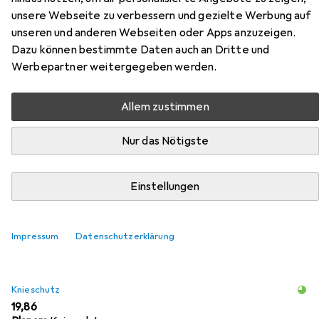
unsere Webseite zu verbessern und gezielte Werbung auf
unseren und anderen Webseiten oder Apps anzuzeigen.
Dazu können bestimmte Daten auch an Dritte und
Werbepartner weitergegeben werden.
Allem zustimmen
Zubehör für Planam Bundhose
Nur das Nötigste
Hier findest du passendes Zubehör zum Produkt Planam
Bundhose aus der Kategorie Knieschutz.
Einstellungen
Relevanz
Produktliste
Impressum
Datenschutzerklärung
Knieschutz
EUR
19,86