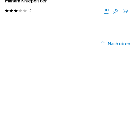
Planam
Kniepolster
2
Nach oben