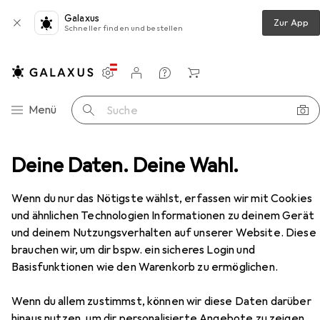
Galaxus
Zur App
Schneller finden und bestellen
Einstellungen
Kundenkonto
Vergleichslisten
Merklisten
Warenkorb
Navigation nach Kategorien
Menü
Suche
Arbeitsbekleidung
Deine Daten. Deine Wahl.
Arbeitshose
Planam Bundhose
Zubehör
Wenn du nur das Nötigste wählst, erfassen wir mit Cookies
und ähnlichen Technologien Informationen zu deinem Gerät
und deinem Nutzungsverhalten auf unserer Website. Diese
brauchen wir, um dir bspw. ein sicheres Login und
Basisfunktionen wie den Warenkorb zu ermöglichen.
EUR
49,78
Planam
Bundhose
Wenn du allem zustimmst, können wir diese Daten darüber
50
hinaus nutzen, um dir personalisierte Angebote zu zeigen,