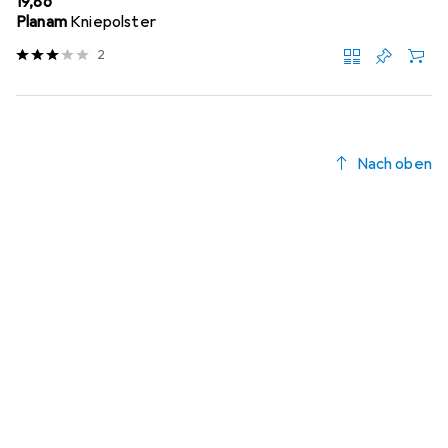
EUR
19,86
Planam
Kniepolster
2
Nach oben