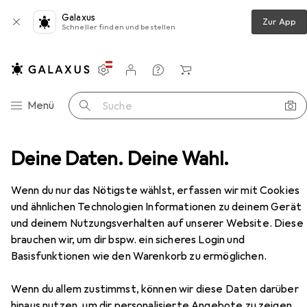
Galaxus
Zur App
Schneller finden und bestellen
Einstellungen
Kundenkonto
Vergleichslisten
Merklisten
Warenkorb
Navigation nach Kategorien
Menü
Suche
Arbeitsbekleidung
Deine Daten. Deine Wahl.
Arbeitshose
Planam Bundhose
Zubehör
Wenn du nur das Nötigste wählst, erfassen wir mit Cookies
und ähnlichen Technologien Informationen zu deinem Gerät
und deinem Nutzungsverhalten auf unserer Website. Diese
brauchen wir, um dir bspw. ein sicheres Login und
Basisfunktionen wie den Warenkorb zu ermöglichen.
EUR
38,96
Planam
Bundhose
Wenn du allem zustimmst, können wir diese Daten darüber
7 Grössen
hinaus nutzen, um dir personalisierte Angebote zu zeigen,