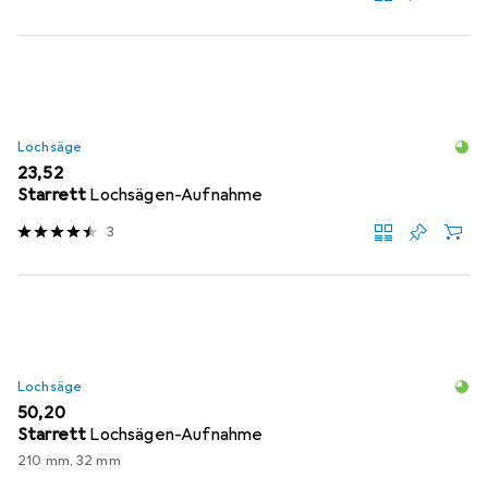
Lochsäge
EUR
23,52
Starrett
Lochsägen-Aufnahme
3
Lochsäge
EUR
50,20
Starrett
Lochsägen-Aufnahme
210 mm, 32 mm