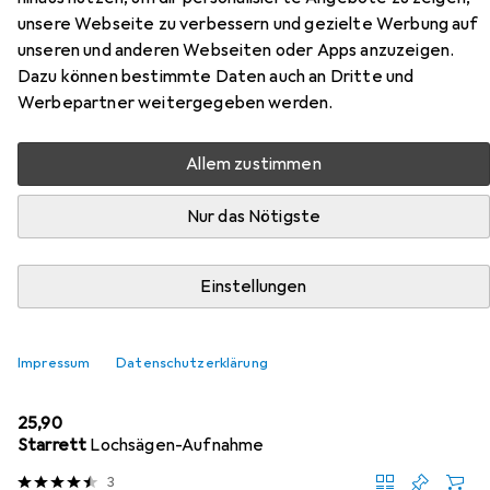
unsere Webseite zu verbessern und gezielte Werbung auf
unseren und anderen Webseiten oder Apps anzuzeigen.
Dazu können bestimmte Daten auch an Dritte und
Werbepartner weitergegeben werden.
Zubehör für Starrett Lochsäge
Allem zustimmen
Hier findest du passendes Zubehör zum Produkt Starrett
Nur das Nötigste
Lochsäge aus der Kategorie Lochsäge.
Relevanz
Einstellungen
Produktliste
Impressum
Datenschutzerklärung
Lochsäge
EUR
25,90
Starrett
Lochsägen-Aufnahme
3