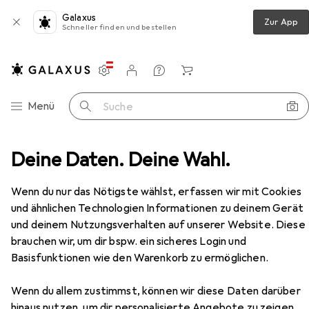
Galaxus
Zur App
Schneller finden und bestellen
Einstellungen
Kundenkonto
Vergleichslisten
Merklisten
Warenkorb
Navigation nach Kategorien
Menü
Suche
Schrauben + Bohren
Deine Daten. Deine Wahl.
Lochsäge
Starrett Lochsäge
Zubehör
Wenn du nur das Nötigste wählst, erfassen wir mit Cookies
und ähnlichen Technologien Informationen zu deinem Gerät
und deinem Nutzungsverhalten auf unserer Website. Diese
brauchen wir, um dir bspw. ein sicheres Login und
EUR
17,02
Basisfunktionen wie den Warenkorb zu ermöglichen.
Starrett
Lochsäge
40 mm
Wenn du allem zustimmst, können wir diese Daten darüber
hinaus nutzen, um dir personalisierte Angebote zu zeigen,