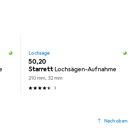
Lochsäge
EUR
50,20
e
Starrett
Lochsägen-Aufnahme
210 mm, 32 mm
3
Nach oben