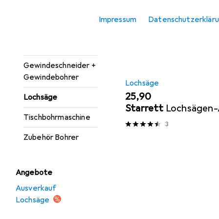
Sortieren nach
:
Relevanz
Bohrereinsatz
Impressum
Datenschutzerklär
Produktliste
Bohrmaschine +
Akkuschrauber
Gewindeschneider +
Gewindebohrer
Lochsäge
EUR
25,90
Lochsäge
Starrett
Lochsägen
Tischbohrmaschine
3
Zubehör Bohrer
Angebote
Ausverkauf
Lochsäge