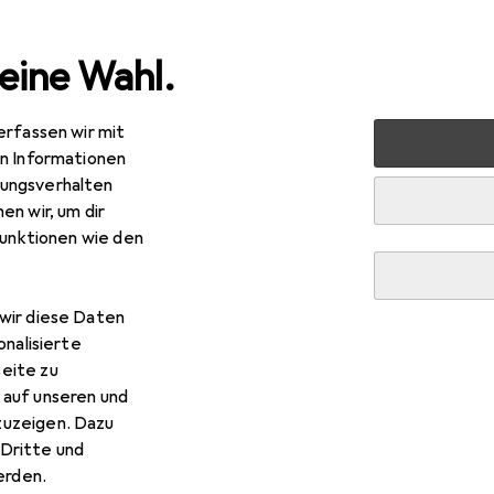
eine Wahl.
erfassen wir mit
Werkzeug + Werkstatt
Elektrowerkzeug
Schrauben 
en Informationen
ungsverhalten
en wir, um dir
R
,90
funktionen wie den
arrett
Lochsäge
 mm
wir diese Daten
onalisierte
eite zu
 Starrett Lochsäge
 auf unseren und
zuzeigen. Dazu
Dritte und
 Zubehör zum Produkt Starrett Lochsäge aus der Kategorie L
rden.