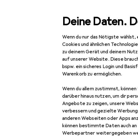
Suche
Deine Daten. D
Wenn du nur das Nötigste wählst, 
Navigation nach Kategorien
Gesamtsortiment
Baumarkt + Garten
Gesamtsortiment
Cookies und ähnlichen Technologi
zu deinem Gerät und deinem Nutz
Baumarkt + Garten
auf unserer Website. Diese brauch
EU
17
bspw. ein sicheres Login und Basis
Werkzeug +
St
Warenkorb zu ermöglichen.
Werkstatt
40
Wenn du allem zustimmst, können 
Elektrowerkzeug
darüber hinaus nutzen, um dir pers
Schrauben + Bohren
Angebote zu zeigen, unsere Webs
Zubehör für
verbessern und gezielte Werbung
Abbruchhammer +
anderen Webseiten oder Apps an
Meisselhammer
können bestimmte Daten auch an 
Hier findest du passendes
Werbepartner weitergegeben we
Bits