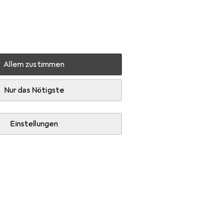
Einstellungen
Kundenkonto
Vergleichslisten
Merklisten
Warenkorb
Anmelden
Allem zustimmen
+ Bohren
Lochsäge
Starrett Lochsäge
Zubehör
Nur das Nötigste
Einstellungen
ochsäge.