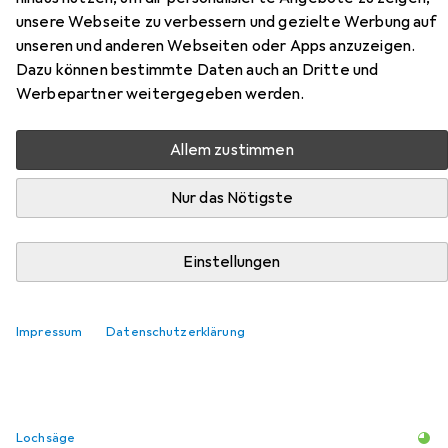
unsere Webseite zu verbessern und gezielte Werbung auf
Hier findest du passendes Zubehör zum Produkt Starrett
unseren und anderen Webseiten oder Apps anzuzeigen.
Lochsäge aus der Kategorie Lochsäge.
Dazu können bestimmte Daten auch an Dritte und
Relevanz
Werbepartner weitergegeben werden.
Produktliste
Allem zustimmen
Nur das Nötigste
Lochsäge
EUR
25,90
Einstellungen
Starrett
Lochsägen-Aufnahme
3
Impressum
Datenschutzerklärung
Lochsäge