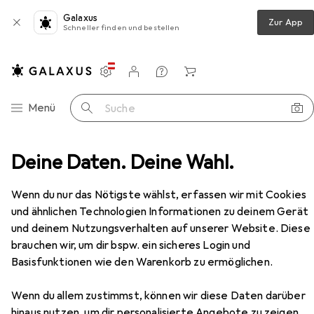
Galaxus
Zur App
Schneller finden und bestellen
Einstellungen
Kundenkonto
Vergleichslisten
Merklisten
Warenkorb
Navigation nach Kategorien
Menü
Suche
Schrauben + Bohren
Deine Daten. Deine Wahl.
Lochsäge
Starrett Lochsäge
Zubehör
Wenn du nur das Nötigste wählst, erfassen wir mit Cookies
EUR
23,90
und ähnlichen Technologien Informationen zu deinem Gerät
Starrett
Lochsäge
und deinem Nutzungsverhalten auf unserer Website. Diese
60 mm
brauchen wir, um dir bspw. ein sicheres Login und
Basisfunktionen wie den Warenkorb zu ermöglichen.
Wenn du allem zustimmst, können wir diese Daten darüber
Zubehör für Starrett Lochsäge
hinaus nutzen, um dir personalisierte Angebote zu zeigen,