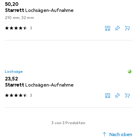
EUR
50,20
Starrett
Lochsägen-Aufnahme
210 mm, 32 mm
3
Lochsäge
EUR
23,52
Starrett
Lochsägen-Aufnahme
3
3 von 3 Produkten
Nach oben