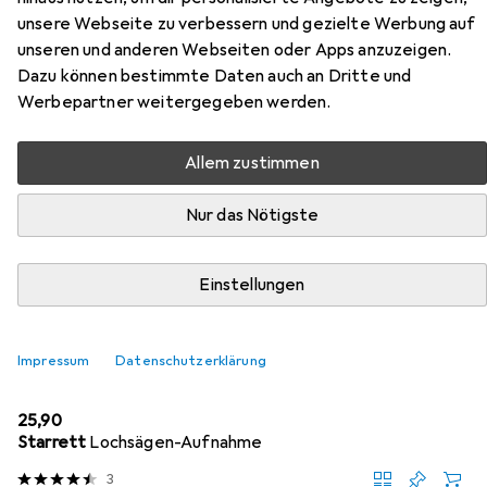
unsere Webseite zu verbessern und gezielte Werbung auf
unseren und anderen Webseiten oder Apps anzuzeigen.
Dazu können bestimmte Daten auch an Dritte und
Werbepartner weitergegeben werden.
Zubehör für Starrett Lochsäge
Allem zustimmen
Hier findest du passendes Zubehör zum Produkt Starrett
Nur das Nötigste
Lochsäge aus der Kategorie Lochsäge.
Relevanz
Einstellungen
Produktliste
Impressum
Datenschutzerklärung
Lochsäge
EUR
25,90
Starrett
Lochsägen-Aufnahme
3