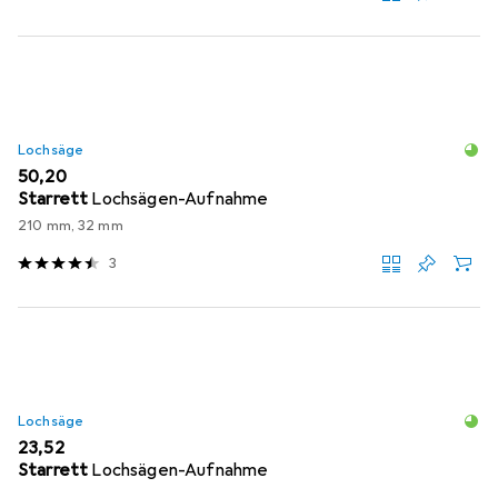
Lochsäge
EUR
50,20
Starrett
Lochsägen-Aufnahme
210 mm, 32 mm
3
Lochsäge
EUR
23,52
Starrett
Lochsägen-Aufnahme