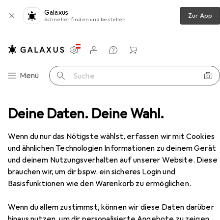
Galaxus
Zur App
Schneller finden und bestellen
Einstellungen
Kundenkonto
Vergleichslisten
Merklisten
Warenkorb
Navigation nach Kategorien
Menü
Suche
Schrauben + Bohren
Deine Daten. Deine Wahl.
Lochsäge
Starrett Lochsäge
Zubehör
Wenn du nur das Nötigste wählst, erfassen wir mit Cookies
und ähnlichen Technologien Informationen zu deinem Gerät
und deinem Nutzungsverhalten auf unserer Website. Diese
brauchen wir, um dir bspw. ein sicheres Login und
EUR
21,42
Basisfunktionen wie den Warenkorb zu ermöglichen.
Starrett
Lochsäge
83 mm
Wenn du allem zustimmst, können wir diese Daten darüber
hinaus nutzen, um dir personalisierte Angebote zu zeigen,