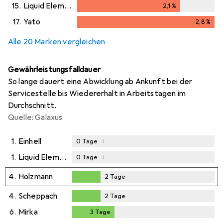
15.
Liquid Elements
2,1
%
2,1
%
17.
Yato
2,8
%
2,8
%
Alle 20 Marken vergleichen
Gewährleistungsfalldauer
So lange dauert eine Abwicklung ab Ankunft bei der
Servicestelle bis Wiedererhalt in Arbeitstagen im
Durchschnitt.
Quelle: Galaxus
1.
Einhell
i
0
Tage
1.
Liquid Elements
i
0
Tage
4.
Holzmann
2
Tage
2
Tage
4.
Scheppach
2
Tage
2
Tage
6.
Mirka
3
Tage
3
Tage