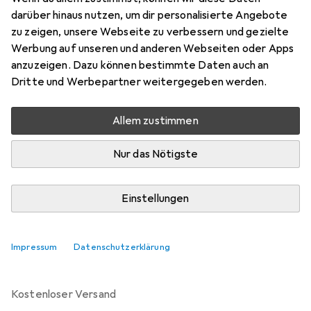
Bandschleifer, Doppelschleifer
darüber hinaus nutzen, um dir personalisierte Angebote
Preis in EUR inkl. MwSt.
zu zeigen, unsere Webseite zu verbessern und gezielte
Werbung auf unseren und anderen Webseiten oder Apps
Marke
Bewertungen
anzuzeigen. Dazu können bestimmte Daten auch an
Mehr von Holzmann
3
Dritte und Werbepartner weitergegeben werden.
Allem zustimmen
Zwischen Mi, 19.8. und Mi, 26.8. geliefert
10 Stück an Lager beim Lieferanten
Nur das Nötigste
Benachrichtigen, wenn schneller verfügbar
Einstellungen
In den Warenkorb
Impressum
Datenschutzerklärung
Vergleichen
Merken
kostenloser Versand