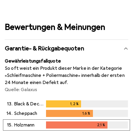
Bewertungen & Meinungen
Garantie- & Rückgabequoten
Gewährleistungsfallquote
So oft weist ein Produkt dieser Marke in der Kategorie
«Schleifmaschine + Poliermaschine» innerhalb der ersten
24 Monate einen Defekt auf.
Quelle: Galaxus
13.
Black & Decker
1,2
%
1,2
%
14.
Scheppach
1,6
%
1,6
%
15.
Holzmann
2,1
%
2,1
%