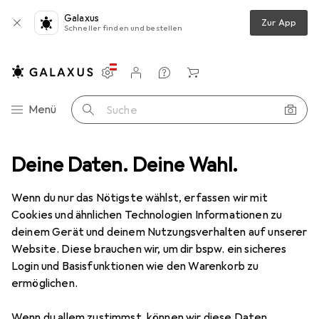
Galaxus
Zur App
Schneller finden und bestellen
Einstellungen
Kundenkonto
Vergleichslisten
Merklisten
Warenkorb
Navigation nach Kategorien
Menü
Suche
fmaschine + Poliermaschine
Deine Daten. Deine Wahl.
Holzmann Band- Tellerschleifmaschine
Wenn du nur das Nötigste wählst, erfassen wir mit
Cookies und ähnlichen Technologien Informationen zu
6 Bilder
deinem Gerät und deinem Nutzungsverhalten auf unserer
Website. Diese brauchen wir, um dir bspw. ein sicheres
EUR
144,99
Login und Basisfunktionen wie den Warenkorb zu
Holzmann
Band-
ermöglichen.
Tellerschleifmaschine
Wenn du allem zustimmst, können wir diese Daten