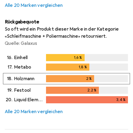
Alle 20 Marken vergleichen
Rückgabequote
So oft wird ein Produkt dieser Marke in der Kategorie
«Schleifmaschine + Poliermaschine» retourniert.
Quelle: Galaxus
16.
Einhell
1,6
%
1,6
%
17.
Metabo
1,8
%
1,8
%
18.
Holzmann
2
%
2
%
19.
Festool
2,2
%
2,2
%
20.
Liquid Elements
3,4
%
3,4
%
Alle 20 Marken vergleichen