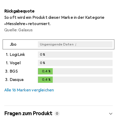
Rückgabequote
So oft wird ein Produkt dieser Marke in der Kategorie
«Messlehre» retourniert.
Quelle: Galaxus
i
Jbo
Ungenügende Daten
1.
LogiLink
0
%
1.
Vogel
0
%
3.
BGS
0,4
%
0,4
%
3.
Dasqua
0,4
%
0,4
%
Alle 16 Marken vergleichen
Fragen zum Produkt
0