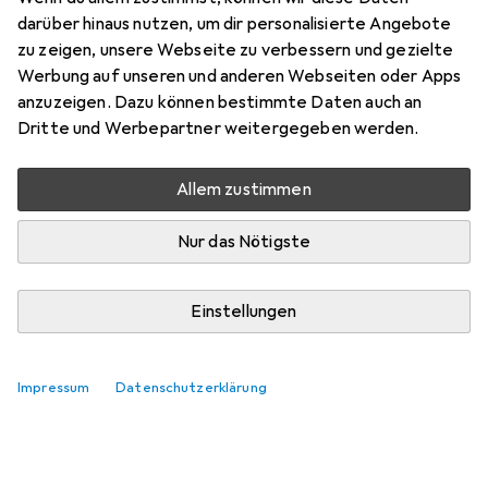
darüber hinaus nutzen, um dir personalisierte Angebote
Marke
Bewertungen
zu zeigen, unsere Webseite zu verbessern und gezielte
Mehr von Jbo
Werbung auf unseren und anderen Webseiten oder Apps
anzuzeigen. Dazu können bestimmte Daten auch an
Dritte und Werbepartner weitergegeben werden.
Zwischen Mi, 19.8. und Di, 25.8. geliefert
Nur 1 Stück an Lager beim Lieferanten
Allem zustimmen
Benachrichtigen, wenn schneller verfügbar
Nur das Nötigste
In den Warenkorb
Einstellungen
Vergleichen
Merken
Impressum
Datenschutzerklärung
kostenloser Versand