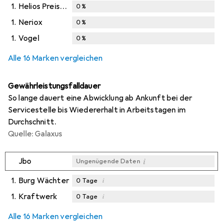
1.
Helios Preisser
0
%
1.
Neriox
0
%
1.
Vogel
0
%
Alle 16 Marken vergleichen
Gewährleistungsfalldauer
So lange dauert eine Abwicklung ab Ankunft bei der
Servicestelle bis Wiedererhalt in Arbeitstagen im
Durchschnitt.
Quelle: Galaxus
i
Jbo
Ungenügende Daten
1.
Burg Wächter
i
0
Tage
1.
Kraftwerk
i
0
Tage
i
i
Ungenügende Daten
Ungenügende Daten
Alle 16 Marken vergleichen