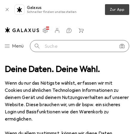
Galaxus
Zur App
Schneller finden und bestellen
Einstellungen
Kundenkonto
Vergleichslisten
Merklisten
Warenkorb
Navigation nach Kategorien
Menü
Suche
statt
Deine Daten. Deine Wahl.
Messwerkzeug
Messlehre
Jbo Gewinde-Gutlehrring
Wenn du nur das Nötigste wählst, erfassen wir mit
Cookies und ähnlichen Technologien Informationen zu
5 Bilder
deinem Gerät und deinem Nutzungsverhalten auf unserer
Website. Diese brauchen wir, um dir bspw. ein sicheres
EUR
112,16
Login und Basisfunktionen wie den Warenkorb zu
Jbo
Gewinde-Gutlehrring
ermöglichen.
Preis in EUR inkl. MwSt.
Wenn du allem zustimmst, können wir diese Daten