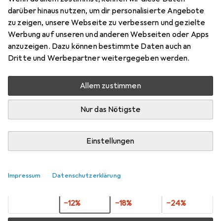
H3
darüber hinaus nutzen, um dir personalisierte Angebote
zu zeigen, unsere Webseite zu verbessern und gezielte
150 mm
Werbung auf unseren und anderen Webseiten oder Apps
Preis in EUR inkl. MwSt.
anzuzeigen. Dazu können bestimmte Daten auch an
Dritte und Werbepartner weitergegeben werden.
Bewertungen
Allem zustimmen
Nur das Nötigste
Zwischen Di, 18.8. und Do, 20.8. geliefert
7 Stück an Lager beim Lieferanten
Einstellungen
Benachrichtigen, wenn schneller verfügbar
1 Stück
2 Stück
3 Stück
4 Stück
Impressum
Datenschutzerklärung
EUR
10,02
EUR
8,82
EUR
8,26
EUR
7,66
pro Stück
pro Stück
pro Stück
pro Stück
−
12
%
−
18
%
−
24
%