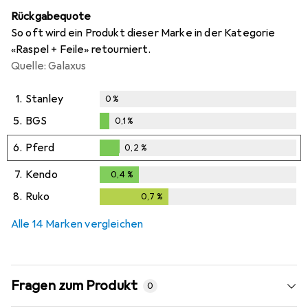
Rückgabequote
So oft wird ein Produkt dieser Marke in der Kategorie
«Raspel + Feile» retourniert.
Quelle: Galaxus
1.
Stanley
0
%
5.
BGS
0,1
%
0,1
%
6.
Pferd
0,2
%
0,2
%
7.
Kendo
0,4
%
0,4
%
8.
Ruko
0,7
%
0,7
%
Alle 14 Marken vergleichen
Fragen zum Produkt
0