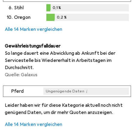
0,1
%
6.
Stihl
0,1
%
0,1
%
10.
Oregon
0,2
%
0,2
%
Alle 14 Marken vergleichen
Gewährleistungsfalldauer
So lange dauert eine Abwicklung ab Ankunft bei der
Servicestelle bis Wiedererhalt in Arbeitstagen im
Durchschnitt.
Quelle: Galaxus
i
Pferd
Ungenügende Daten
i
i
i
i
Ungenügende Daten
Ungenügende Daten
Ungenügende Daten
Ungenügende Daten
Leider haben wir für diese Kategorie aktuell noch nicht
genügend Daten, um dir mehr Quoten anzuzeigen.
Alle 14 Marken vergleichen