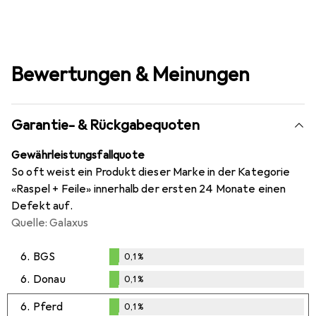
Bewertungen & Meinungen
Garantie- & Rückgabequoten
Gewährleistungsfallquote
So oft weist ein Produkt dieser Marke in der Kategorie
«Raspel + Feile» innerhalb der ersten 24 Monate einen
Defekt auf.
Quelle: Galaxus
6.
BGS
0,1
%
0,1
%
6.
Donau
0,1
%
0,1
%
6.
Pferd
0,1
%