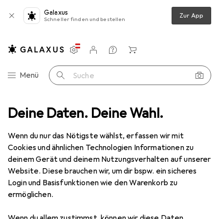
Galaxus
Zur App
Schneller finden und bestellen
Einstellungen
Kundenkonto
Vergleichslisten
Merklisten
Warenkorb
Navigation nach Kategorien
Menü
Suche
rkzeuge
Deine Daten. Deine Wahl.
Raspel + Feile
Pferd Werkstattfeile nach PF 32 150 H3
Wenn du nur das Nötigste wählst, erfassen wir mit
Cookies und ähnlichen Technologien Informationen zu
5 Bilder
deinem Gerät und deinem Nutzungsverhalten auf unserer
Website. Diese brauchen wir, um dir bspw. ein sicheres
MENGENRABATT
Login und Basisfunktionen wie den Warenkorb zu
ermöglichen.
EUR
8,82
Spare
EUR
2,40
Pferd
Werkstattfeile nach PF 32 150
Wenn du allem zustimmst, können wir diese Daten