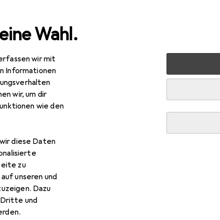
eine Wahl.
erfassen wir mit
markt + Garten
Sicherheit
Arbeitssicherheit
Arbeit
en Informationen
ungsverhalten
en wir, um dir
funktionen wie den
wir diese Daten
onalisierte
eite zu
 auf unseren und
zuzeigen. Dazu
Dritte und
rden.