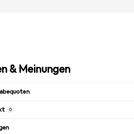
n & Meinungen
gabequoten
kt
0
gen