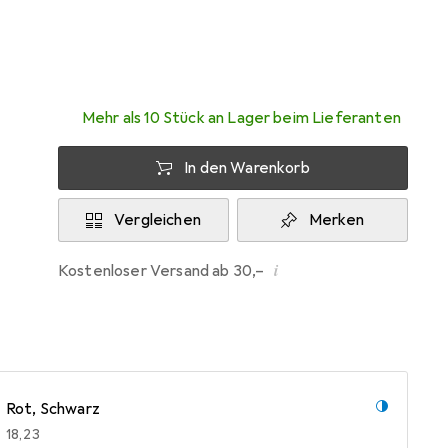
Zwischen Fr, 14.8. und Di, 18.8. geliefert
Mehr als 10 Stück an Lager beim Lieferanten
In den Warenkorb
Vergleichen
Merken
i
Kostenloser Versand ab 30,–
Rot, Schwarz
EUR
18,23