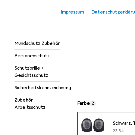
Knieschutz
Impressum
Datenschutzerklär
Kopfschutz
Mundschutz
Mundschutz Zubehör
Personenschutz
Schutzbrille +
Gesichtsschutz
Sicherheitskennzeichnung
Zubehör
Farbe
2
Arbeitsschutz
Schwarz, 
EUR
23,54