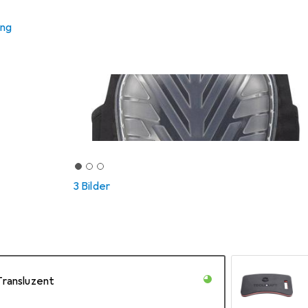
ung
3 Bilder
Transluzent