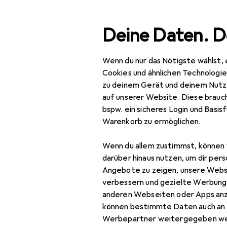
Suche
Deine Daten. D
Wenn du nur das Nötigste wählst, 
Navigation nach Kategorien
Gesamtsortiment
Bau
Gesamtsortiment
Cookies und ähnlichen Technologi
zu deinem Gerät und deinem Nutz
Baumarkt + Garten
auf unserer Website. Diese brauch
bspw. ein sicheres Login und Basis
Sicherheit
Warenkorb zu ermöglichen.
Arbeitssicherheit
Wenn du allem zustimmst, können 
Arbeitsschutz
darüber hinaus nutzen, um dir pers
Angebote zu zeigen, unsere Webs
Absturzsicherung
verbessern und gezielte Werbung
anderen Webseiten oder Apps an
Atemschutzmaske
können bestimmte Daten auch an 
Gehörschutz
Werbepartner weitergegeben we