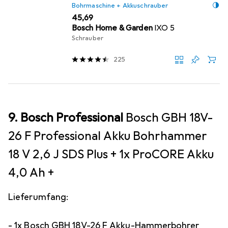
Bohrmaschine + Akkuschrauber
EUR
45,69
Bosch Home & Garden
IXO 5
Schrauber
225
9. Bosch Professional
Bosch GBH 18V-
26 F Professional Akku Bohrhammer
18 V 2,6 J SDS Plus + 1x ProCORE Akku
4,0 Ah +
Lieferumfang:
- 1x Bosch GBH 18V-26 F Akku-Hammerbohrer