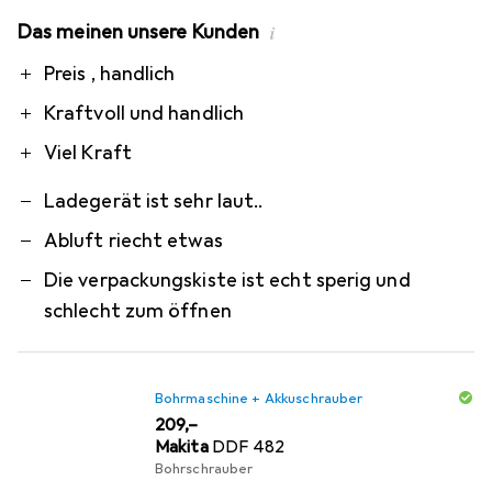
Das meinen unsere Kunden
i
Pro
Contra
Preis , handlich
Kraftvoll und handlich
Viel Kraft
Ladegerät ist sehr laut..
Abluft riecht etwas
Die verpackungskiste ist echt sperig und
schlecht zum öffnen
Bohrmaschine + Akkuschrauber
EUR
209,–
Makita
DDF 482
Bohrschrauber