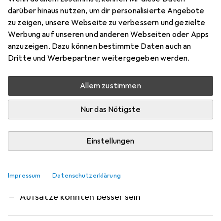
Der Bosch Akku-Schrauber Professional GSR 10.8-
darüber hinaus nutzen, um dir personalisierte Angebote
2-LI eignet sich besonders gut für Bohr- und
zu zeigen, unsere Webseite zu verbessern und gezielte
Werbung auf unseren und anderen Webseiten oder Apps
Schraubanwendungen über Kopf und in engen
anzuzeigen. Dazu können bestimmte Daten auch an
Räumen, dank seines kompakten
mehr
Dritte und Werbepartner weitergegeben werden.
Das meinen unsere Kunden
i
Allem zustimmen
Pro
Contra
Klein, stark, handlich, schnell aufgeladen, ein
perfekter Akkuschrauber
Nur das Nötigste
Kleiner und grösserer Akku
Einstellungen
Mit grossem Akku etwas schwer in der Hand
Ich persönlich finde die Tasche hässlich und
Impressum
Datenschutzerklärung
unpraktisch, mein Schatz liebt sie 🤷‍♀️
Aufsätze könnten besser sein