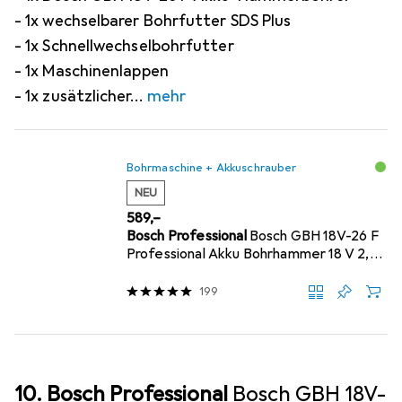
- 1x wechselbarer Bohrfutter SDS Plus
- 1x Schnellwechselbohrfutter
- 1x Maschinenlappen
- 1x zusätzlicher
mehr
Bohrmaschine + Akkuschrauber
NEU
EUR
589,–
Bosch Professional
Bosch GBH 18V-26 F
Professional Akku Bohrhammer 18 V 2,6
J SDS Plus + 1x ProCORE Akku 4,0 Ah +
199
10. Bosch Professional
Bosch GBH 18V-