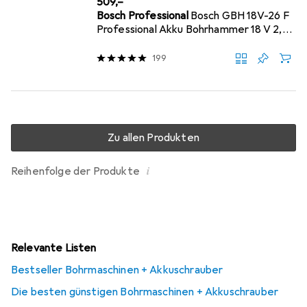
EUR
509,–
Bosch Professional
Bosch GBH 18V-26 F
Professional Akku Bohrhammer 18 V 2,6
J SDS Plus + 1x Akku 4,0 Ah - ohne
199
Zu allen Produkten
i
Reihenfolge der Produkte
Relevante Listen
Bestseller Bohrmaschinen + Akkuschrauber
Die besten günstigen Bohrmaschinen + Akkuschrauber