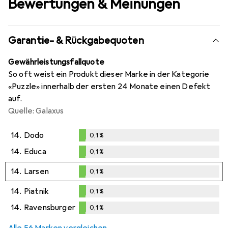
Bewertungen & Meinungen
Garantie- & Rückgabequoten
Gewährleistungsfallquote
So oft weist ein Produkt dieser Marke in der Kategorie
«Puzzle» innerhalb der ersten 24 Monate einen Defekt
auf.
Quelle: Galaxus
14.
Dodo
0,1
%
0,1
%
14.
Educa
0,1
%
0,1
%
14.
Larsen
0,1
%
0,1
%
14.
Piatnik
0,1
%
0,1
%
14.
Ravensburger
0,1
%
0,1
%
Alle 56 Marken vergleichen