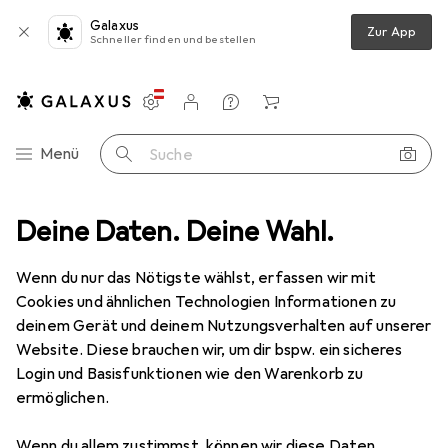
Galaxus
Zur App
Schneller finden und bestellen
Einstellungen
Kundenkonto
Vergleichslisten
Merklisten
Warenkorb
Navigation nach Kategorien
Menü
Suche
Deine Daten. Deine Wahl.
Spiele + Puzzles
Puzzle
Larsen Puzzle - Australiens Wildnis
Wenn du nur das Nötigste wählst, erfassen wir mit
Cookies und ähnlichen Technologien Informationen zu
1 Bild
deinem Gerät und deinem Nutzungsverhalten auf unserer
EUR
16,50
Website. Diese brauchen wir, um dir bspw. ein sicheres
Larsen
Puzzle - Australiens Wildnis
Login und Basisfunktionen wie den Warenkorb zu
ermöglichen.
60 Teile
Wenn du allem zustimmst, können wir diese Daten
Preis in EUR inkl. MwSt.