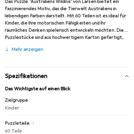
Das Puzzle "Australiens Wildnis" von Larsen bietet ein
faszinierendes Motiv, das die Tierwelt Australiens in
lebendigen Farben darstellt. Mit 60 Teilen ist es ideal für
Kinder, die ihre motorischen Fähigkeiten und ihr
räumliches Denken spielerisch entwickeln möchten. Die
Puzzlestücke sind aus hochwertigem Karton gefertigt,
was für eine lange Haltbarkeit sorgt. Das klassische
Mehr anzeigen
Puzzle-Design ermöglicht es den jungen Puzzler*innen,
die verschiedenen Tiere zu erkennen und zu benennen,
während sie gleichzeitig ihre Konzentration und Geduld
trainieren. Dieses Puzzle ist nicht nur eine unterhaltsame
Spezifikationen
Beschäftigung, sondern auch eine lehrreiche Erfahrung,
die das Interesse an der Natur und den Tieren Australiens
Das Wichtigste auf einen Blick
weckt. Perfekt für gemeinsame Spielzeiten mit Familie
Zielgruppe
und Freunden, fördert es zudem die soziale Interaktion
Kinder
und Teamarbeit.
i
Puzzleteile
60 Teile