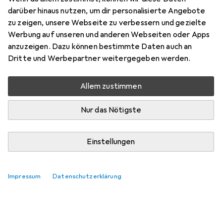
darüber hinaus nutzen, um dir personalisierte Angebote
zu zeigen, unsere Webseite zu verbessern und gezielte
Marke
Bewertungen
Werbung auf unseren und anderen Webseiten oder Apps
Mehr von Larsen
1
anzuzeigen. Dazu können bestimmte Daten auch an
Dritte und Werbepartner weitergegeben werden.
Zwischen Do, 13.8. und Mo, 17.8. geliefert
6 Stück an Lager beim Lieferanten
Allem zustimmen
Benachrichtigen, wenn schneller verfügbar
Nur das Nötigste
In den Warenkorb
Einstellungen
Vergleichen
Merken
Impressum
Datenschutzerklärung
i
Kostenloser Versand ab 30,–