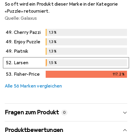
So oft wird ein Produkt dieser Marke in der Kategorie
«Puzzle» retourniert.
Quelle: Galaxus
49.
Cherry Pazzi
1,3
%
1,3
%
49.
Enjoy Puzzle
1,3
%
1,3
%
49.
Piatnik
1,3
%
1,3
%
52.
Larsen
1,5
%
1,5
%
53.
Fisher-Price
117,2
%
117,2
%
Alle 56 Marken vergleichen
Fragen zum Produkt
0
Produktbewertungen