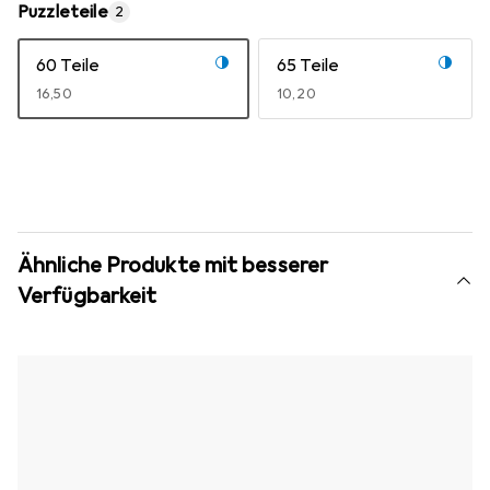
Puzzleteile
2
60 Teile
65 Teile
EUR
16,50
EUR
10,20
Ähnliche Produkte mit besserer
Verfügbarkeit