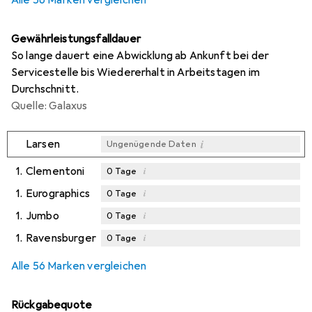
Gewährleistungsfalldauer
So lange dauert eine Abwicklung ab Ankunft bei der
Servicestelle bis Wiedererhalt in Arbeitstagen im
Durchschnitt.
Quelle: Galaxus
i
Larsen
Ungenügende Daten
1.
Clementoni
i
0
Tage
1.
Eurographics
i
0
Tage
1.
Jumbo
i
0
Tage
1.
Ravensburger
i
0
Tage
Alle 56 Marken vergleichen
Rückgabequote