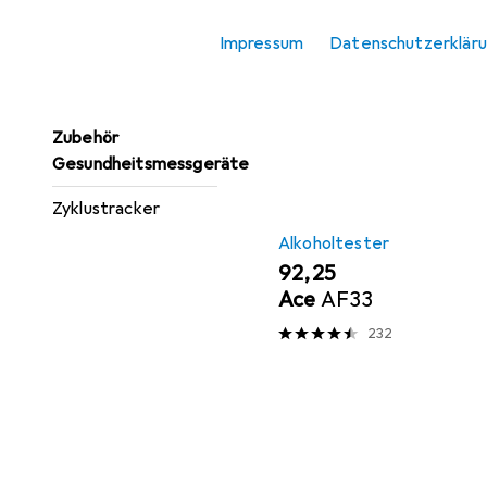
Fieberthermometer
Hier findest du passende
Impressum
Datenschutzerklär
Personenwaage
Sortieren nach
:
Relevanz
Pulsoximeter + EKG
Produktliste
Zubehör
Gesundheitsmessgeräte
Zyklustracker
Alkoholtester
EUR
92,25
Ace
AF33
232