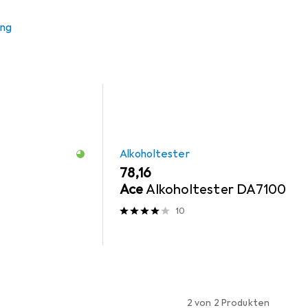
s Zubehör zum Produkt Ace Mundstücke passend für AF33 DA710
ung
Alkoholtester
EUR
78,16
Ace
Alkoholtester DA7100
10
2 von 2 Produkten