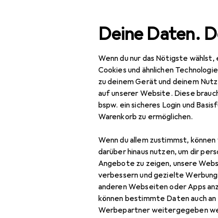
Suche
Deine Daten. D
Wenn du nur das Nötigste wählst, 
Navigation nach Kategorien
amtsortiment
Beauty + Gesundheit
Gesundheit
Ges
Gesamtsortiment
Cookies und ähnlichen Technologi
zu deinem Gerät und deinem Nutz
Beauty +
auf unserer Website. Diese brauch
Gesundheit
bspw. ein sicheres Login und Basis
EU
22
Warenkorb zu ermöglichen.
Gesundheit
Ac
Wenn du allem zustimmst, können 
Gesundheitsmessgeräte
darüber hinaus nutzen, um dir pers
Alkoholtester
Angebote zu zeigen, unsere Webs
verbessern und gezielte Werbung
Blutdruckmessgerät
anderen Webseiten oder Apps an
Zubehör fü
können bestimmte Daten auch an 
Bluttest
Werbepartner weitergegeben we