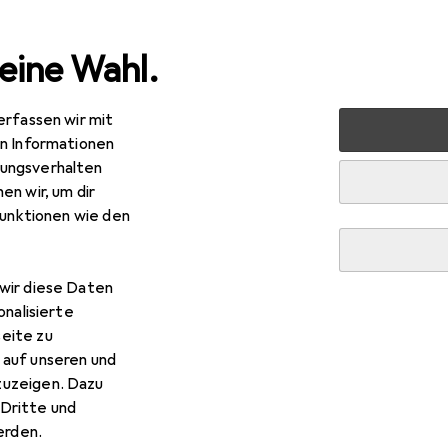
eine Wahl.
erfassen wir mit
undheitsmessgeräte
Zubehör Gesundheitsmessgeräte
en Informationen
ungsverhalten
en wir, um dir
funktionen wie den
EUR
R
,31
statt
32,20
e
Mundstücke passend für AF33 DA7100
wir diese Daten
onalisierte
eite zu
 auf unseren und
zuzeigen. Dazu
r Ace Mundstücke passend f
Dritte und
rden.