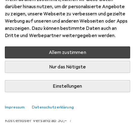
Preis in EUR inkl. MwSt.
darüber hinaus nutzen, um dir personalisierte Angebote
zu zeigen, unsere Webseite zu verbessern und gezielte
Marke
Bewertungen
Werbung auf unseren und anderen Webseiten oder Apps
Mehr von Idena
anzuzeigen. Dazu können bestimmte Daten auch an
Dritte und Werbepartner weitergegeben werden.
Zwischen Mi, 19.8. und Mo, 31.8. geliefert
Allem zustimmen
Mehr als 10 Stück an Lager beim Lieferanten
Benachrichtigen, wenn schneller verfügbar
Nur das Nötigste
Einstellungen
In den Warenkorb
Vergleichen
Merken
Impressum
Datenschutzerklärung
i
Kostenloser Versand ab 30,–