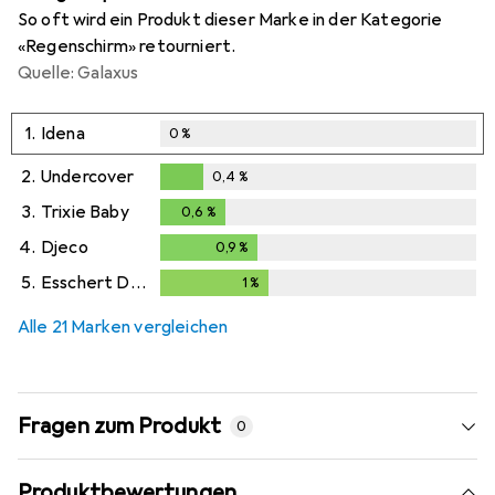
So oft wird ein Produkt dieser Marke in der Kategorie
«Regenschirm» retourniert.
Quelle: Galaxus
1.
Idena
0
%
2.
Undercover
0,4
%
0,4
%
3.
Trixie Baby
0,6
%
0,6
%
4.
Djeco
0,9
%
0,9
%
5.
Esschert Design
1
%
1
%
Alle 21 Marken vergleichen
Fragen zum Produkt
0
Produktbewertungen