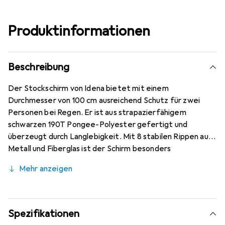
Produktinformationen
Beschreibung
Der Stockschirm von Idena bietet mit einem
Durchmesser von 100 cm ausreichend Schutz für zwei
Personen bei Regen. Er ist aus strapazierfähigem
schwarzen 190T Pongee-Polyester gefertigt und
überzeugt durch Langlebigkeit. Mit 8 stabilen Rippen aus
Metall und Fiberglas ist der Schirm besonders
widerstandsfähig, selbst bei windigem Wetter. Die
Mehr anzeigen
automatische Öffnungsfunktion ermöglicht ein schnelles
Öffnen mit nur einem Knopfdruck. Der ergonomische
Soft-Touch Kunststoffgriff sorgt für einen
komfortablen Halt und ein angenehmes Tragegefühl. Mit
Spezifikationen
einem Gewicht von etwa 345 g und einer kompakten