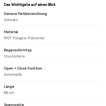
Grösse von ca. 88 x 14 x 6 cm lässt sich der Schirm
Das Wichtigste auf einen Blick
problemlos transportieren.
Genaue Farbbezeichnung
Schwarz
Material
190T Pongee-Polyester
Regenschirmtyp
Stockschirm
i
Open + Close Funktion
Automatik
Länge
88 cm
Spannweite