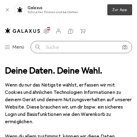
Galaxus
Zur App
Schneller finden und bestellen
Einstellungen
Kundenkonto
Vergleichslisten
Merklisten
Warenkorb
Navigation nach Kategorien
Menü
Suche
chirm
Deine Daten. Deine Wahl.
Idena Stockschirm schwarz Ø100cm Soft-Touch-Designgriff
Wenn du nur das Nötigste wählst, erfassen wir mit
Cookies und ähnlichen Technologien Informationen zu
7 Bilder
deinem Gerät und deinem Nutzungsverhalten auf unserer
Website. Diese brauchen wir, um dir bspw. ein sicheres
EUR
15,28
Login und Basisfunktionen wie den Warenkorb zu
Idena
Stockschirm schwarz Ø100cm
ermöglichen.
Soft-Touch-Designgriff
Wenn du allem zustimmst, können wir diese Daten