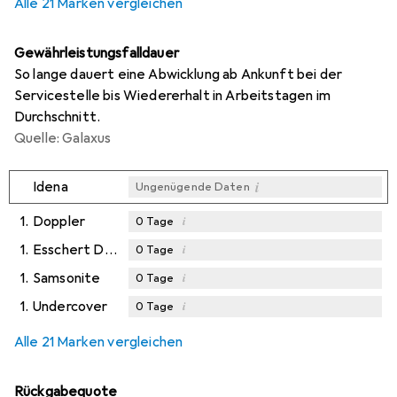
Alle 21 Marken vergleichen
Gewährleistungsfalldauer
So lange dauert eine Abwicklung ab Ankunft bei der
Servicestelle bis Wiedererhalt in Arbeitstagen im
Durchschnitt.
Quelle: Galaxus
i
Idena
Ungenügende Daten
1.
Doppler
i
0
Tage
1.
Esschert Design
i
0
Tage
1.
Samsonite
i
0
Tage
1.
Undercover
i
0
Tage
Alle 21 Marken vergleichen
Rückgabequote