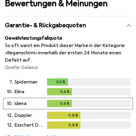
Bewertungen & Meinungen
Garantie- & Rückgabequoten
Gewährleistungsfallquote
So oft weist ein Produkt dieser Marke in der Kategorie
«Regenschirm» innerhalb der ersten 24 Monate einen
Defekt auf.
Quelle: Galaxus
7.
Spiderman
0,5
%
0,5
%
10.
Elina
0,6
%
0,6
%
10.
Idena
0,6
%
0,6
%
12.
Doppler
0,8
%
0,8
%
12.
Esschert Design
0,8
%
0,8
%