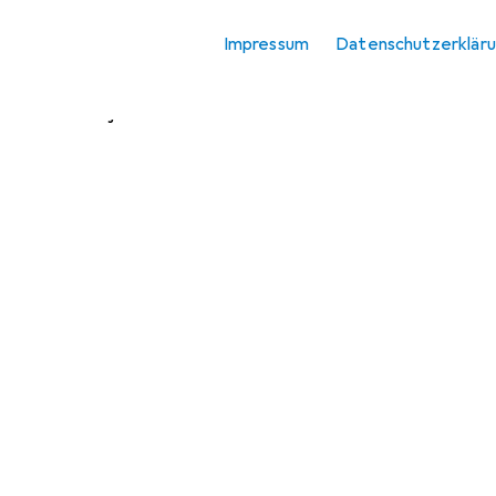
Trainingsjacken
Impressum
Datenschutzerklär
Westen
Winterjacken