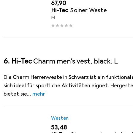
EUR
67,90
Hi-Tec
Solner Weste
M
6. Hi-Tec
Charm men's vest, black. L
Die Charm Herrenweste in Schwarz ist ein funktional
sich ideal für sportliche Aktivitäten eignet. Hergeste
bietet sie
mehr
Westen
EUR
53,48