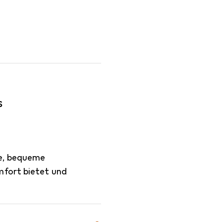
s
me, bequeme
mfort bietet und