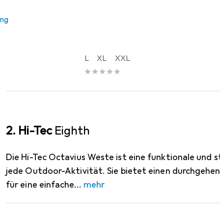
Westen
ung
EUR
33,75
Hi-Tec
KAMIZELKA HANON VE
L
XL
XXL
2. Hi-Tec
Eighth
Die Hi-Tec Octavius Weste ist eine funktionale und st
jede Outdoor-Aktivität. Sie bietet einen durchgehen
für eine einfache
mehr