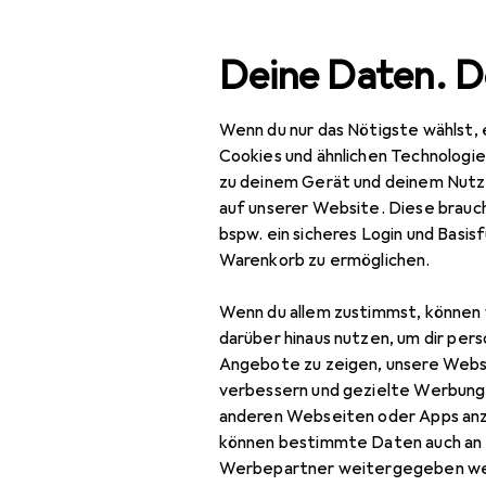
Suche
Deine Daten. D
Wenn du nur das Nötigste wählst, 
Navigation nach Kategorien
Gesamtsortiment
Cookies und ähnlichen Technologi
zu deinem Gerät und deinem Nutz
Mode
auf unserer Website. Diese brauch
bspw. ein sicheres Login und Basis
Alles in Mode
Warenkorb zu ermöglichen.
Bekleidung
Wenn du allem zustimmst, können 
Jacken
darüber hinaus nutzen, um dir pers
Angebote zu zeigen, unsere Webs
Leichte Jacken
verbessern und gezielte Werbung
anderen Webseiten oder Apps an
Outdoorjacken
können bestimmte Daten auch an 
Regenjacken
Werbepartner weitergegeben we