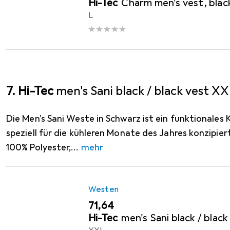
Hi-Tec
Charm men's vest, black
L
7. Hi-Tec
men's Sani black / black vest X
Die Men's Sani Weste in Schwarz ist ein funktionales 
speziell für die kühleren Monate des Jahres konzipier
100% Polyester,
mehr
Westen
EUR
71,64
Hi-Tec
men's Sani black / blac