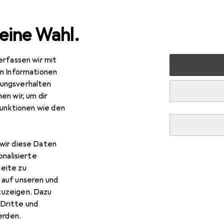
eine Wahl.
erfassen wir mit
Bestseller Westen von Hi-T
en Informationen
ungsverhalten
en wir, um dir
Diese Seite bleibt immer aktuell und wird automatisch aktuali
funktionen wie den
wir diese Daten
1. Hi-Tec
KAMIZELKA HANON VEST Blac
onalisierte
eite zu
Die Hi-Tec Hanon Weste ist eine vielseitige, ärmellos
 auf unseren und
ideal für kühlere Temperaturen eignet. Sie wurde spe
zuzeigen. Dazu
entwickelt
mehr
Dritte und
rden.