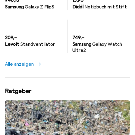
946,18
15,90
Samsung
Galaxy Z Flip8
Diddl
Notizbuch mit Stift
EUR
EUR
209,–
749,–
Levoit
Standventilator
Samsung
Galaxy Watch
Ultra2
Alle anzeigen
Ratgeber