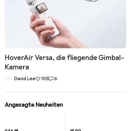
HoverAir Versa, die fliegende Gimbal-
Kamera
David Lee
105 Likes
105
6 Kommentare
6
Angesagte Neuheiten
EUR
EUR