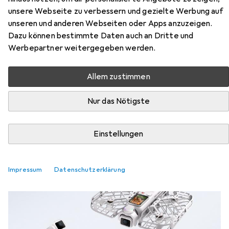
unsere Webseite zu verbessern und gezielte Werbung auf
unseren und anderen Webseiten oder Apps anzuzeigen.
Dazu können bestimmte Daten auch an Dritte und
Werbepartner weitergegeben werden.
Vorstoß in die Tiefen: «Grounded 2»
bekommt Unterwasser-Basen und
Allem zustimmen
Zipline-Comeback
Nur das Nötigste
Debora Pape
2 Likes
2
2 Kommentare
2
Einstellungen
News & Trends
Impressum
Datenschutzerklärung