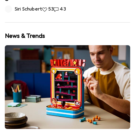
Siri Schubert
53 Likes
53
43 Kommentare
43
News & Trends