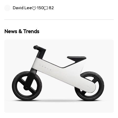
David Lee
150 Likes
150
82 Kommentare
82
News & Trends