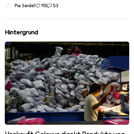
Pia Seidel
115 Likes
115
53 Kommentare
53
Hintergrund