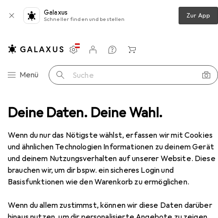
Galaxus
Zur App
Schneller finden und bestellen
Einstellungen
Kundenkonto
Vergleichslisten
Merklisten
Warenkorb
Navigation nach Kategorien
Menü
Suche
News & Trends
galaxus.at – Onlineshop. Community. Magazin
Deine Daten. Deine Wahl.
Wenn du nur das Nötigste wählst, erfassen wir mit Cookies
und ähnlichen Technologien Informationen zu deinem Gerät
und deinem Nutzungsverhalten auf unserer Website. Diese
brauchen wir, um dir bspw. ein sicheres Login und
Basisfunktionen wie den Warenkorb zu ermöglichen.
Wenn du allem zustimmst, können wir diese Daten darüber
hinaus nutzen, um dir personalisierte Angebote zu zeigen,