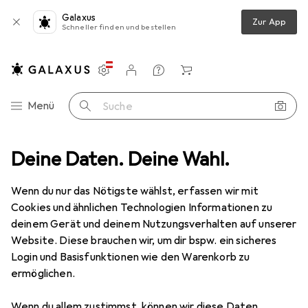
Galaxus
Zur App
Schneller finden und bestellen
Einstellungen
Kundenkonto
Vergleichslisten
Merklisten
Warenkorb
Navigation nach Kategorien
Menü
Suche
ia
Deine Daten. Deine Wahl.
Netzwerk
Bridges + Router
Router
FRITZ! Box 7530
Wenn du nur das Nötigste wählst, erfassen wir mit
Cookies und ähnlichen Technologien Informationen zu
8 Bilder
deinem Gerät und deinem Nutzungsverhalten auf unserer
FRITZ!
Box 7530
Website. Diese brauchen wir, um dir bspw. ein sicheres
Login und Basisfunktionen wie den Warenkorb zu
ermöglichen.
Marke
Bewertungen
Mehr von FRITZ!
1
Wenn du allem zustimmst, können wir diese Daten