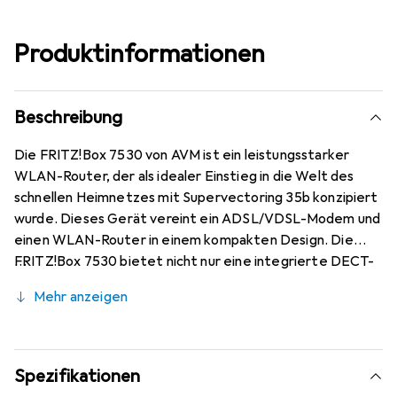
Produktinformationen
Beschreibung
Die FRITZ!Box 7530 von AVM ist ein leistungsstarker
WLAN-Router, der als idealer Einstieg in die Welt des
schnellen Heimnetzes mit Supervectoring 35b konzipiert
wurde. Dieses Gerät vereint ein ADSL/VDSL-Modem und
einen WLAN-Router in einem kompakten Design. Die
FRITZ!Box 7530 bietet nicht nur eine integrierte DECT-
Telefonanlage, sondern auch Gigabit-Ethernet-
Mehr anzeigen
Anschlüsse, einen USB-Anschluss sowie einen
Mediaserver, um Ihre Heimvernetzung zu optimieren. Mit
der benutzerfreundlichen FRITZ!OS-Software wird die
Verwaltung Ihres Netzwerks einfach und sicher
Spezifikationen
gestaltet. Die FRITZ!Box 7530 unterstützt WLAN Mesh,