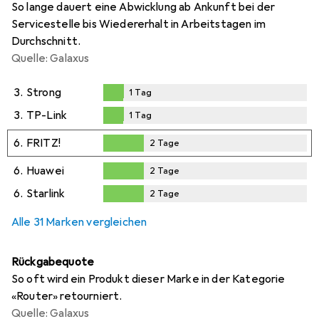
So lange dauert eine Abwicklung ab Ankunft bei der
Servicestelle bis Wiedererhalt in Arbeitstagen im
Durchschnitt.
Quelle: Galaxus
3.
Strong
1
Tag
1
Tag
3.
TP-Link
1
Tag
1
Tag
6.
FRITZ!
2
Tage
2
Tage
6.
Huawei
2
Tage
2
Tage
6.
Starlink
2
Tage
2
Tage
Alle 31 Marken vergleichen
Rückgabequote
So oft wird ein Produkt dieser Marke in der Kategorie
«Router» retourniert.
Quelle: Galaxus