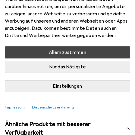
darüber hinaus nutzen, um dir personalisierte Angebote
Testberichte
zu zeigen, unsere Webseite zu verbessern und gezielte
Gut bei 5 Tests
Werbung auf unseren und anderen Webseiten oder Apps
anzuzeigen. Dazu können bestimmte Daten auch an
Dritte und Werbepartner weitergegeben werden.
Aktuell nicht lieferbar
Benachrichtigen, wenn lieferbar
Allem zustimmen
Nur das Nötigste
Vergleichen
Merken
Einstellungen
i
Kostenloser Versand ab 30,–
Impressum
Datenschutzerklärung
Ähnliche Produkte mit besserer
Verfügbarkeit