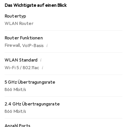
wodurch eine nahtlose Verbindung für Streaming, Gaming
Das Wichtigste auf einen Blick
und andere Online-Aktivitäten in jedem Raum Ihres
Routertyp
Zuhauses gewährleistet wird. Sicherheit wird bei der
WLAN Router
FRITZ!Box grossgeschrieben, mit einem umfassenden
Sicherheitskonzept, das regelmässig aktualisiert wird, um
Router Funktionen
Ihre Kommunikation zu schützen.
i
Firewall
,
VoIP-Basis
i
WLAN Standard
i
Wi-Fi 5 / 802.11ac
5 GHz Übertragungsrate
866 Mbit/s
2.4 GHz Übertragungsrate
866 Mbit/s
Anzahl Ports