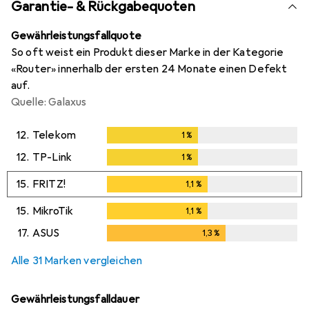
Garantie- & Rückgabequoten
Gewährleistungsfallquote
So oft weist ein Produkt dieser Marke in der Kategorie
«Router» innerhalb der ersten 24 Monate einen Defekt
auf.
Quelle: Galaxus
12.
Telekom
1
%
1
%
12.
TP-Link
1
%
1
%
15.
FRITZ!
1,1
%
1,1
%
15.
MikroTik
1,1
%
1,1
%
17.
ASUS
1,3
%
1,3
%
Alle 31 Marken vergleichen
Gewährleistungsfalldauer