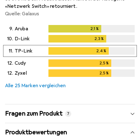
«Netzwerk Switch» retourniert.
Quelle: Galaxus
9.
Aruba
2,1
%
2,1
%
10.
D-Link
2,3
%
2,3
%
11.
TP-Link
2,4
%
2,4
%
12.
Cudy
2,5
%
2,5
%
12.
Zyxel
2,5
%
2,5
%
Alle 25 Marken vergleichen
Fragen zum Produkt
7
Produktbewertungen