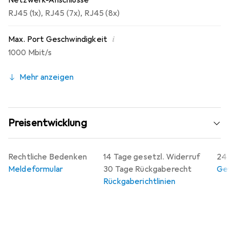
Netzwerk-Anschlüsse
RJ45 (1x)
,
RJ45 (7x)
,
RJ45 (8x)
i
Max. Port Geschwindigkeit
1000 Mbit/s
Mehr anzeigen
Preisentwicklung
Rechtliche Bedenken
14 Tage gesetzl. Widerruf
24 
Meldeformular
30 Tage Rückgaberecht
Gew
Rückgaberichtlinien