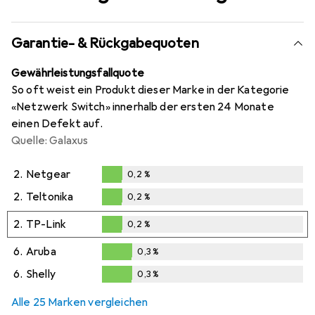
Garantie- & Rückgabequoten
Gewährleistungsfallquote
So oft weist ein Produkt dieser Marke in der Kategorie
«Netzwerk Switch» innerhalb der ersten 24 Monate
einen Defekt auf.
Quelle: Galaxus
2.
Netgear
0,2
%
0,2
%
2.
Teltonika
0,2
%
0,2
%
2.
TP-Link
0,2
%
0,2
%
6.
Aruba
0,3
%
0,3
%
6.
Shelly
0,3
%
0,3
%
Alle 25 Marken vergleichen