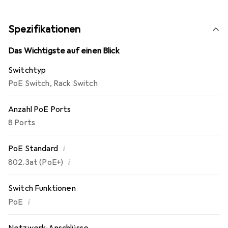
innovative Energiesparmechanismen, wodurch der Switch
bis zu 75 % Energie einspart und somit eine
umweltfreundliche Lösung darstellt.
Spezifikationen
Das Wichtigste auf einen Blick
Switchtyp
PoE Switch
,
Rack Switch
Anzahl PoE Ports
8 Ports
i
PoE Standard
i
802.3at (PoE+)
Switch Funktionen
i
PoE