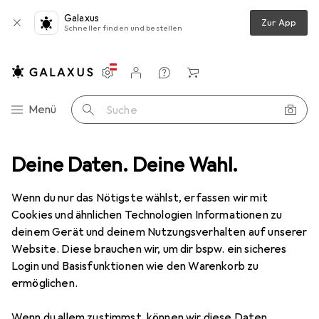
Galaxus
Zur App
Schneller finden und bestellen
Einstellungen
Kundenkonto
Vergleichslisten
Merklisten
Warenkorb
Navigation nach Kategorien
Menü
Suche
rk
Deine Daten. Deine Wahl.
Bridges + Router
Netzwerk Switch
TP-Link Tl-Sg1016pe
Wenn du nur das Nötigste wählst, erfassen wir mit
Cookies und ähnlichen Technologien Informationen zu
8 Bilder
deinem Gerät und deinem Nutzungsverhalten auf unserer
Website. Diese brauchen wir, um dir bspw. ein sicheres
EUR
128,55
Login und Basisfunktionen wie den Warenkorb zu
TP-Link
Tl-Sg1016pe
ermöglichen.
16 Ports
Wenn du allem zustimmst, können wir diese Daten