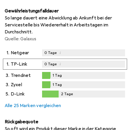
Gewährleistungsfalldauer
So lange dauert eine Abwicklung ab Ankunft bei der
Servicestelle bis Wiedererhalt in Arbeitstagen im
Durchschnitt.
Quelle: Galaxus
1.
Netgear
i
0
Tage
1.
TP-Link
i
0
Tage
3.
Trendnet
1
Tag
1
Tag
3.
Zyxel
1
Tag
1
Tag
5.
D-Link
2
Tage
2
Tage
Alle 25 Marken vergleichen
Rückgabequote
So oft wird ein Produkt dieser Marke in der Kategorie