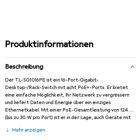
Produktinformationen
Beschreibung
Der TL-SG1016PE ist ein 16-Port-Gigabit-
Desktop-/Rack-Switch mit acht PoE+-Ports. Er bietet
eine einfache Möglichkeit, Ihr Netzwerk zu vergrössern
und liefert Daten und Energie über ein einziges
Ethernetkabel. Mit einer PoE-Gesamtleistung von 124 W
(bis zu 30 W pro Port) ist er in der Lage, auch Geräte mit
hoher Leistungsaufnahme wie Access Points, IP-Kameras
Mehr anzeigen
und IP-Telefone zu speisen. Zudem unterstützt er