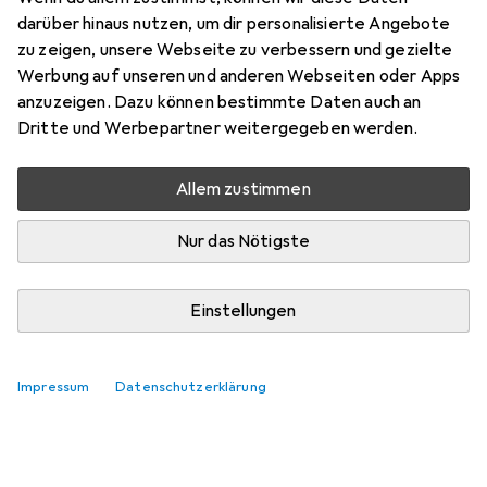
Preis in EUR inkl. MwSt.
darüber hinaus nutzen, um dir personalisierte Angebote
zu zeigen, unsere Webseite zu verbessern und gezielte
Marke
Bewertungen
Werbung auf unseren und anderen Webseiten oder Apps
Mehr von TP-Link
45
anzuzeigen. Dazu können bestimmte Daten auch an
Dritte und Werbepartner weitergegeben werden.
Aktuell nicht lieferbar
Allem zustimmen
Benachrichtigen, wenn lieferbar
Nur das Nötigste
In den Warenkorb
Einstellungen
Vergleichen
Merken
Impressum
Datenschutzerklärung
kostenloser Versand