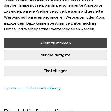
Preis in EUR inkl. MwSt.
darüber hinaus nutzen, um dir personalisierte Angebote
zu zeigen, unsere Webseite zu verbessern und gezielte
Marke
Bewertungen
Werbung auf unseren und anderen Webseiten oder Apps
Mehr von Ubiquiti
19
anzuzeigen. Dazu können bestimmte Daten auch an
Dritte und Werbepartner weitergegeben werden.
Do, 13.8. geliefert
Allem zustimmen
Mehr als 10 Stück an Lager
Nur das Nötigste
In den Warenkorb
Einstellungen
Vergleichen
Merken
kostenloser Versand
Impressum
Datenschutzerklärung