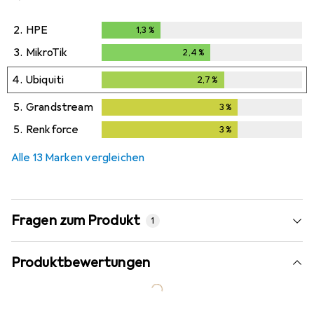
2.
HPE
1,3
%
1,3
%
3.
MikroTik
2,4
%
2,4
%
4.
Ubiquiti
2,7
%
2,7
%
5.
Grandstream
3
%
3
%
5.
Renkforce
3
%
3
%
Alle 13 Marken vergleichen
Fragen zum Produkt
1
Produktbewertungen