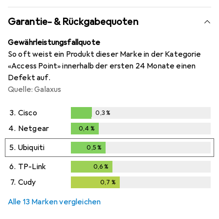
Garantie- & Rückgabequoten
Gewährleistungsfallquote
So oft weist ein Produkt dieser Marke in der Kategorie
«Access Point» innerhalb der ersten 24 Monate einen
Defekt auf.
Quelle: Galaxus
3.
Cisco
0,3
%
0,3
%
4.
Netgear
0,4
%
0,4
%
5.
Ubiquiti
0,5
%
0,5
%
6.
TP-Link
0,6
%
0,6
%
7.
Cudy
0,7
%
0,7
%
Alle 13 Marken vergleichen