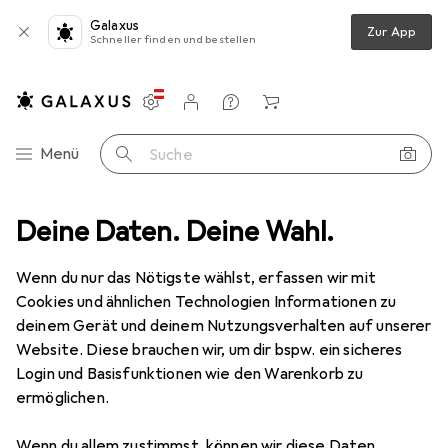
Galaxus
Zur App
Schneller finden und bestellen
Einstellungen
Kundenkonto
Vergleichslisten
Merklisten
Warenkorb
Navigation nach Kategorien
Menü
Suche
rk
Deine Daten. Deine Wahl.
Bridges + Router
Access Point
Ubiquiti U7 Long-Range
Wenn du nur das Nötigste wählst, erfassen wir mit
Cookies und ähnlichen Technologien Informationen zu
17 Bilder
deinem Gerät und deinem Nutzungsverhalten auf unserer
Website. Diese brauchen wir, um dir bspw. ein sicheres
EUR
175,63
Login und Basisfunktionen wie den Warenkorb zu
Ubiquiti
U7 Long-Range
ermöglichen.
4300 Mbit/s
Wenn du allem zustimmst, können wir diese Daten