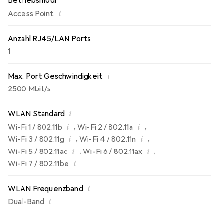
Betriebsmodi
gewährleisten. Darüber hinaus unterstützt er Mesh-
i
Access Point
Roaming und bietet nahtlose Verbindungen für mobile
Geräte, was ihn zu einer ausgezeichneten Wahl für
moderne Netzwerkanforderungen macht.
Anzahl RJ45/LAN Ports
1
i
Max. Port Geschwindigkeit
2500 Mbit/s
i
WLAN Standard
i
i
,
,
Wi-Fi 1 / 802.11b
Wi-Fi 2 / 802.11a
i
i
,
,
Wi-Fi 3 / 802.11g
Wi-Fi 4 / 802.11n
i
i
,
,
Wi-Fi 5 / 802.11ac
Wi-Fi 6 / 802.11ax
i
Wi-Fi 7 / 802.11be
i
WLAN Frequenzband
i
Dual-Band