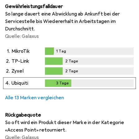
Gewährleistungsfalldauer
So lange dauert eine Abwicklung ab Ankunft bei der
Servicestelle bis Wiedererhalt in Arbeitstagen im
Durchschnitt.
Quelle: Galaxus
1.
MikroTik
1
Tag
1
Tag
2.
TP-Link
2
Tage
2
Tage
2.
Zyxel
2
Tage
2
Tage
4.
Ubiquiti
3
Tage
3
Tage
Alle 13 Marken vergleichen
Rückgabequote
So oft wird ein Produkt dieser Marke in der Kategorie
«Access Point» retourniert.
Quelle: Galaxus