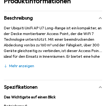
Produktinformationen
Beschreibung
Der Ubiquiti UniFi AP U7 Long-Range ist ein kompakter, an
der Decke montierbarer Access Point, der die WiFi 7
Technologie unterstützt. Mit einer beeindruckenden
Abdeckung von bis zu 160 m² und der Fähigkeit, über 300
Geräte gleichzeitig zu verbinden, ist dieser Access Point
ideal für den Einsatz in Innenräumen. Er bietet eine hohe
Übertragungsrate von bis zu 4323 Mbit/s im 5 GHz-Band
Mehr anzeigen
und 688 Mbit/s im 2.4 GHz-Band, was eine schnelle und
zuverlässige Verbindung gewährleistet. Die
Stromversorgung erfolgt über Power over Ethernet
(PoE), was die Installation vereinfacht und Flexibilität bei
Spezifikationen
der Platzierung ermöglicht. Der U7 Long-Range ist mit
fortschrittlichen Sicherheitsprotokollen wie WPA2 und
Das Wichtigste auf einen Blick
WPA3 ausgestattet, um die Netzwerksicherheit zu