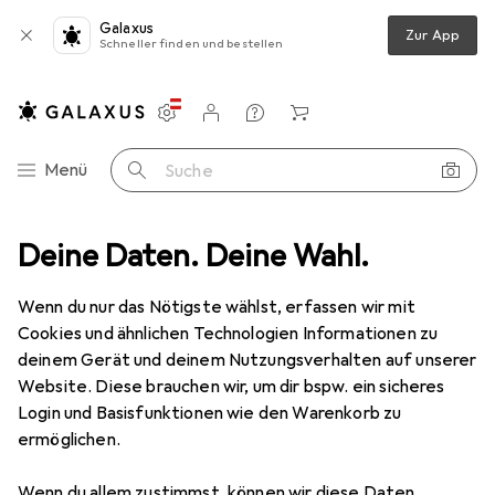
Galaxus
Zur App
Schneller finden und bestellen
Einstellungen
Kundenkonto
Vergleichslisten
Merklisten
Warenkorb
Navigation nach Kategorien
Menü
Suche
Deine Daten. Deine Wahl.
Wenn du nur das Nötigste wählst, erfassen wir mit
Cookies und ähnlichen Technologien Informationen zu
deinem Gerät und deinem Nutzungsverhalten auf unserer
Website. Diese brauchen wir, um dir bspw. ein sicheres
Login und Basisfunktionen wie den Warenkorb zu
ermöglichen.
Wenn du allem zustimmst, können wir diese Daten