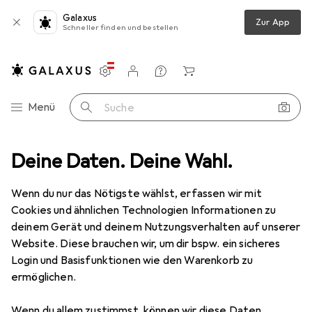
Galaxus
Zur App
Schneller finden und bestellen
Einstellungen
Kundenkonto
Vergleichslisten
Merklisten
Warenkorb
Navigation nach Kategorien
Menü
Suche
Deine Daten. Deine Wahl.
Wenn du nur das Nötigste wählst, erfassen wir mit
Cookies und ähnlichen Technologien Informationen zu
deinem Gerät und deinem Nutzungsverhalten auf unserer
Website. Diese brauchen wir, um dir bspw. ein sicheres
Login und Basisfunktionen wie den Warenkorb zu
ermöglichen.
Wenn du allem zustimmst, können wir diese Daten