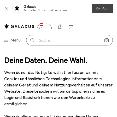
Galaxus
Zur App
Schneller finden und bestellen
Einstellungen
Kundenkonto
Vergleichslisten
Merklisten
Warenkorb
Navigation nach Kategorien
Menü
Suche
Deine Daten. Deine Wahl.
Wenn du nur das Nötigste wählst, erfassen wir mit
Cookies und ähnlichen Technologien Informationen zu
deinem Gerät und deinem Nutzungsverhalten auf unserer
Website. Diese brauchen wir, um dir bspw. ein sicheres
Login und Basisfunktionen wie den Warenkorb zu
ermöglichen.
Wenn du allem zustimmst, können wir diese Daten